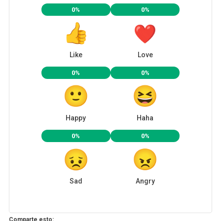
0%
0%
Like
Love
0%
0%
Happy
Haha
0%
0%
Sad
Angry
Comparte esto: