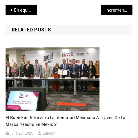
Navegación
En equipo ARVAY y taxistas promueven Valladolid
Incrementa XVII Legislatura sanciones penales contra la crueldad animal
de
RELATED POSTS
entradas
El Buen Fin Reforzará La Identidad Mexicana A Través De La
Marca “Hecho En México”
julio 23, 2025
Edicion