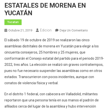
ESTATALES DE MORENA EN
YUCATÁN
Yucatan
Edicion
En
Octubre 21, 2019
Deja Un Comentario
RESULTADOS
El sábado 19 de octubre de 2019 se realizaron las cinco
DE
asambleas distritales de morena en Yucatán para elegir a los
LA
cincuenta consejeros, 25 hombres y 25 mujeres, que
ELECCIÓN
conformarán el Consejo estatal del partido para el periodo 2019-
DE
CONSEJEROS
2022, tres años. La elección se realizó sin graves contratiempos,
Y
pues no fue necesario suspender las asambleas como en otros
CONSEJERAS
estados. Transcurrieron con pocos incidentes, aunque con
ESTATALES
conatos de violencia física y verbal.
DE
MORENA
En el distrito 1 federal, con cabecera en Valladolid, militantes
EN
reportaron que una persona tenía en sus manos el padrón de
YUCATÁN
afiliados cerca del lugar de la asamblea y hubo intervención