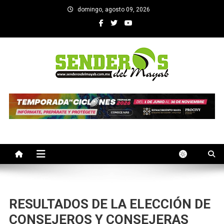
Saltar
domingo, agosto 09, 2026
al
contenido
SENDEROS DEL MAYAB
El medio informativo de Yucatan
RESULTADOS DE LA ELECCIÓN DE
CONSEJEROS Y CONSEJERAS