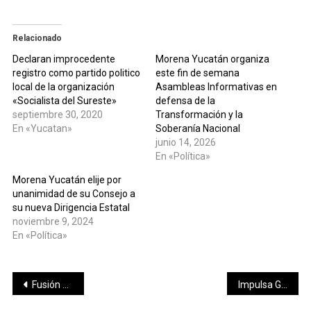
Relacionado
Declaran improcedente
Morena Yucatán organiza
registro como partido politico
este fin de semana
local de la organización
Asambleas Informativas en
«Socialista del Sureste»
defensa de la
septiembre 30, 2020
Transformación y la
En «Yucatan»
Soberanía Nacional
junio 14, 2026
En «Política»
Morena Yucatán elije por
unanimidad de su Consejo a
su nueva Dirigencia Estatal
noviembre 9, 2024
En «Política»
Navegación
Fusión de voces y danza dan vida a la primer Noche de trova, con la luna de octubre
Impulsa Gobierno del Estado estrategias para prevenir discriminación