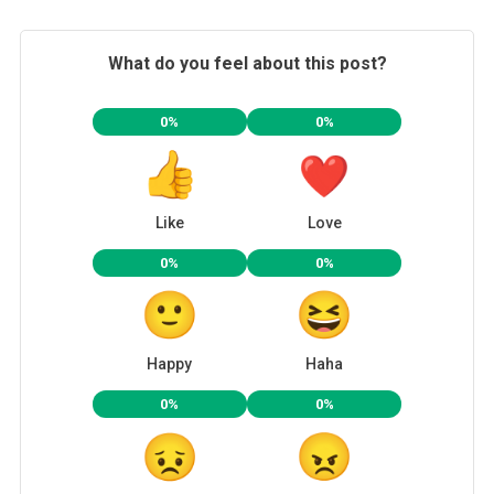
What do you feel about this post?
0%
0%
Like
Love
0%
0%
Happy
Haha
0%
0%