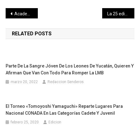
Navegación
Academias Deportivas comienzan a trabajar con Probeis en municipios
La 25 edición del festival nacional e internacional de danza contemporánea se presentará por primera vez en Progreso.
de
RELATED POSTS
entradas
Parte De La Sangre Jóven De Los Leones De Yucatán, Quieren Y
Afirman Que Van Con Todo Para Romper La LMB
marzo 20, 2022
Redaccion Senderos
El Torneo «Tomoyoshi Yamaguchi» Reparte Lugares Para
Nacional CONADA En Las Categorías Cadete Y Juvenil
febrero 25, 2020
Edicion