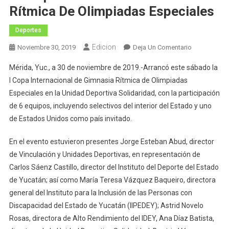
Rítmica De Olimpiadas Especiales
Deportes
Edicion
En
Noviembre 30, 2019
Deja Un Comentario
Inicia
Mérida, Yuc., a 30 de noviembre de 2019.-Arrancó este sábado la
Con
I Copa Internacional de Gimnasia Rítmica de Olimpiadas
Mucho
Especiales en la Unidad Deportiva Solidaridad, con la participación
Color
de 6 equipos, incluyendo selectivos del interior del Estado y uno
Y
Armonía
de Estados Unidos como país invitado.
La
Copa
En el evento estuvieron presentes Jorge Esteban Abud, director
Internacional
de Vinculación y Unidades Deportivas, en representación de
De
Carlos Sáenz Castillo, director del Instituto del Deporte del Estado
Gimnasia
de Yucatán; así como María Teresa Vázquez Baqueiro, directora
Rítmica
general del Instituto para la Inclusión de las Personas con
De
Discapacidad del Estado de Yucatán (IIPEDEY); Astrid Novelo
Olimpiadas
Rosas, directora de Alto Rendimiento del IDEY, Ana Díaz Batista,
Especiales