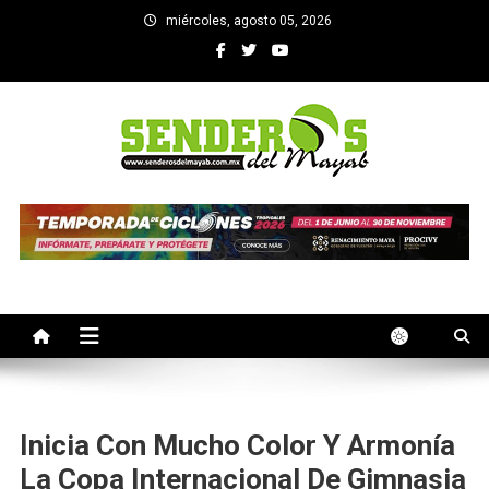
Saltar
miércoles, agosto 05, 2026
al
contenido
SENDEROS DEL MAYAB
El medio informativo de Yucatan
Inicia Con Mucho Color Y Armonía
La Copa Internacional De Gimnasia