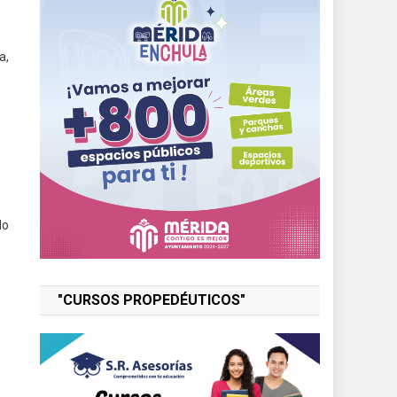
a,
do
"CURSOS PROPEDÉUTICOS"