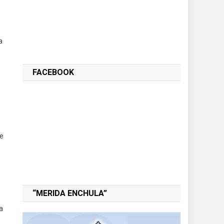
a
FACEBOOK
se
“MERIDA ENCHULA”
a