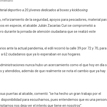
En
omentario
A
erial deportivo a 20 jóvenes dedicados al boxeo y kickboxing
Través
De
o, reforzamiento de la seguridad, apoyos para pescadores, material par
La
yos en especie, el alcalde Julián Zacarías Curi se comprometió a
Jornada
dero durante la jornada de atención ciudadana que se realizó este
De
Atención
Ciudadana,
ios ante la actual pandemia, el edil recorrió la calle 39 por 72 y 70, para
El
r a 62 ciudadanos que ya lo esperaban en sus hogares.
Alcalde
Julián
as administraciones nunca hubo un acercamiento como el que hoy en día 
Zacarías
s y atendidos, además de que realmente se nota el cambio que ya hay
Curi
Refrenda
Compromiso
Con
us puertas al alcalde, comentó: “se ha hecho un gran trabajo por el
Vecinos
De
su disponibilidad para escucharnos, pues entendemos que es una person
La
sitarnos nos deja ver el interés que tiene en nosotros”.