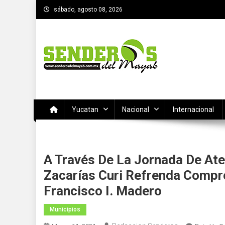
Saltar
sábado, agosto 08, 2026
al
contenido
SENDEROS DEL MAYAB
El medio informativo de Yucatan
Yucatan
Nacional
Internacional
A Través De La Jornada De Ate
Zacarías Curi Refrenda Compr
Francisco I. Madero
Municipios