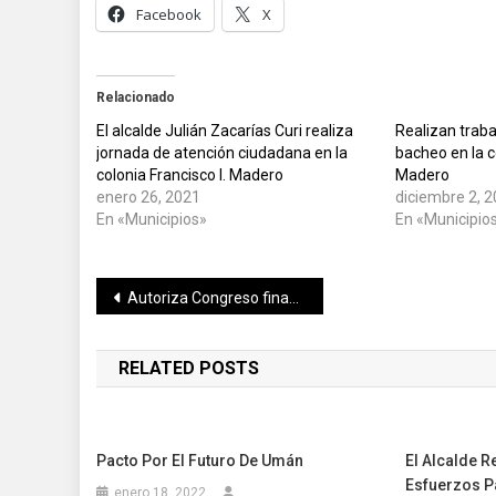
Facebook
X
Relacionado
El alcalde Julián Zacarías Curi realiza
Realizan traba
jornada de atención ciudadana en la
bacheo en la c
colonia Francisco I. Madero
Madero
enero 26, 2021
diciembre 2, 
En «Municipios»
En «Municipio
Navegación
Autoriza Congreso financiamiento para apuntalar la reactivación económica de Quintana Roo
de
RELATED POSTS
entradas
Pacto Por El Futuro De Umán
El Alcalde 
Esfuerzos Pa
enero 18, 2022