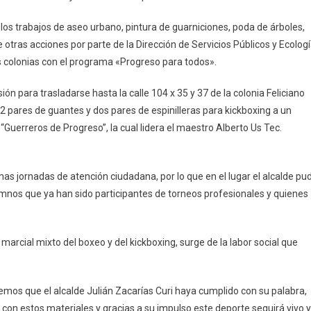
Colonia
Francisco
 los trabajos de aseo urbano, pintura de guarniciones, poda de árboles,
I.
 otras acciones por parte de la Dirección de Servicios Públicos y Ecologí
Madero
s colonias con el programa «Progreso para todos».
ión para trasladarse hasta la calle 104 x 35 y 37 de la colonia Feliciano
2 pares de guantes y dos pares de espinilleras para kickboxing a un
“Guerreros de Progreso”, la cual lidera el maestro Alberto Us Tec.
mas jornadas de atención ciudadana, por lo que en el lugar el alcalde pu
mnos que ya han sido participantes de torneos profesionales y quienes
marcial mixto del boxeo y del kickboxing, surge de la labor social que
mos que el alcalde Julián Zacarías Curi haya cumplido con su palabra,
con estos materiales y gracias a su impulso este deporte seguirá vivo y