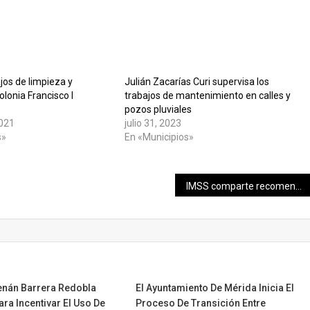
jos de limpieza y
Julián Zacarías Curi supervisa los
olonia Francisco I
trabajos de mantenimiento en calles y
pozos pluviales
2021
julio 31, 2023
s»
En «Municipios»
IMSS comparte recomendaciones para prevenir riesgos a la salud durante adolescencia
Renán Barrera Redobla
El Ayuntamiento De Mérida Inicia El
ra Incentivar El Uso De
Proceso De Transición Entre