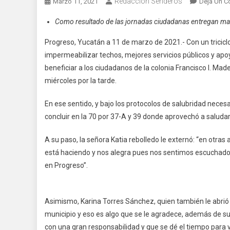
Redaccion Senderos
Marzo 11, 2021
Deja Un C
Como resultado de las jornadas ciudadanas entregan mat
Progreso, Yucatán a 11 de marzo de 2021.- Con un tricicl
impermeabilizar techos, mejores servicios públicos y apo
beneficiar a los ciudadanos de la colonia Francisco I. Ma
miércoles por la tarde.
En ese sentido, y bajo los protocolos de salubridad necesar
concluir en la 70 por 37-A y 39 donde aprovechó a saluda
A su paso, la señora Katia rebolledo le externó: “en otr
está haciendo y nos alegra pues nos sentimos escuchado
en Progreso”.
Asimismo, Karina Torres Sánchez, quien también le abrió s
municipio y eso es algo que se le agradece, además de 
con una gran responsabilidad y que se dé el tiempo para vi