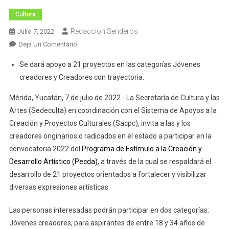
Cultura
Redaccion Senderos
Julio 7, 2022
En
Deja Un Comentario
Abren
Se dará apoyo a 21 proyectos en las categorías Jóvenes
La
creadores y Creadores con trayectoria.
Convocatoria
PECDA
Mérida, Yucatán, 7 de julio de 2022.- La Secretaría de Cultura y las
2022
Artes (Sedeculta) en coordinación con el Sistema de Apoyos a la
Creación y Proyectos Culturales (Sacpc), invita a las y los
creadores originarios o radicados en el estado a participar en la
convocatoria 2022 del
Programa de Estímulo a la Creación y
Desarrollo Artístico (Pecda)
, a través de la cual se respaldará el
desarrollo de 21 proyectos orientados a fortalecer y visibilizar
diversas expresiones artísticas.
Las personas interesadas podrán participar en dos categorías:
Jóvenes creadores, para aspirantes de entre 18 y 34 años de