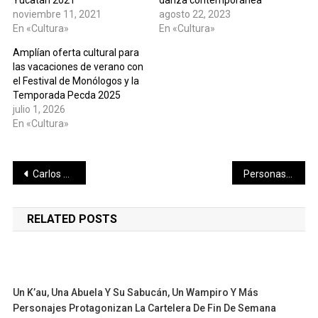
noviembre 11, 2021
agosto 22, 2023
En «Cultura»
En «Cultura»
Amplían oferta cultural para
las vacaciones de verano con
el Festival de Monólogos y la
Temporada Pecda 2025
julio 1, 2026
En «Cultura»
Navegación
Carlos Velázquez Tiscareño, nuevo titular a cargo de AICM
Personas con cataratas del oriente del estado mejorarán su calidad de vida gracias a la nueva Jornada de Cirugía Extramuros, que impulsa el Gobernador Mauricio Vila Dosal
de
RELATED POSTS
entradas
Un K’au, Una Abuela Y Su Sabucán, Un Wampiro Y Más
Personajes Protagonizan La Cartelera De Fin De Semana