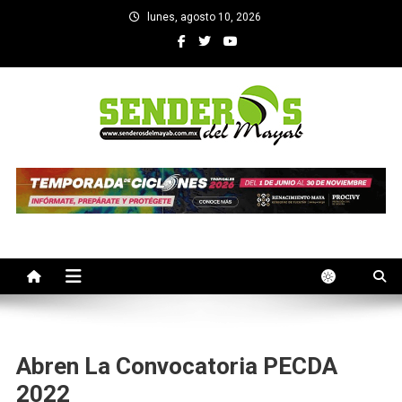
Saltar
lunes, agosto 10, 2026
al
contenido
SENDEROS DEL MAYAB
El medio informativo de Yucatan
Abren La Convocatoria PECDA
2022