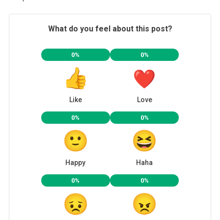
What do you feel about this post?
0%
0%
Like
Love
0%
0%
Happy
Haha
0%
0%