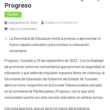
Progreso
Yucatan
Redaccion Senderos
Septiembre 29, 2023
En
Deja Un Comentario
Abren
La Secretaría de Educación invita a jóvenes a aprovechar el
Turno
nuevo espacio educativo para concluir su educación
Vespertino
secundaria
En
Telesecundaria
Progreso, Yucatán a 29 de septiembre de 2023.- Con la finalidad
De
de promover entornos comunitarios que prioricen la seguridad, la
Flamboyanes,
educación y que además impulsen espacios libres de violencia, la
Progreso
Secretaría de Educación del Gobierno del Estado de Yucatán,
abrió un turno vespertino en la Escuela Telesecundaria ubicada
en la comisaría de Flamboyanes, Progreso, con lo que esta
comunidad cuenta con este servicio educativo en ambos turnos.
Con esta apertura, que se da en el marco del programa