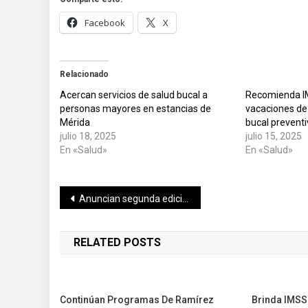
Facebook
X
Relacionado
Acercan servicios de salud bucal a
Recomienda I
personas mayores en estancias de
vacaciones de
Mérida
bucal prevent
julio 18, 2025
julio 15, 2025
En «Salud»
En «Salud»
Navegación
Anuncian segunda edición del Festival de la Chaya en Tekax
de
RELATED POSTS
entradas
Continúan Programas De Ramírez
Brinda IMSS