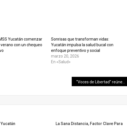
MSS Yucatán comenzar
Sonrisas que transforman vidas:
 verano con un chequeo
Yucatán impulsa la salud bucal con
ivo
enfoque preventivo y social
marzo 20, 2026
En «Salud»
“Voces de Libertad” reúne más de 100 ensayos en su primera edición
 Yucatán
La Sana Distancia, Factor Clave Para