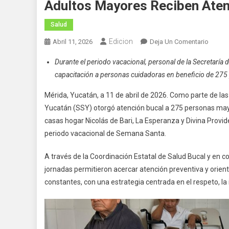
Adultos Mayores Reciben Aten
Salud
Edicion
En
Abril 11, 2026
Deja Un Comentario
Adulto
Durante el periodo vacacional, personal de la Secretaría d
Mayor
capacitación a personas cuidadoras en beneficio de 275 
Recibe
Atenci
Mérida, Yucatán, a 11 de abril de 2026. Como parte de las 
Bucal
Yucatán (SSY) otorgó atención bucal a 275 personas mayor
En
casas hogar Nicolás de Bari, La Esperanza y Divina Provide
Casas
periodo vacacional de Semana Santa.
Hogar
Y
A través de la Coordinación Estatal de Salud Bucal y en c
Asilos
jornadas permitieron acercar atención preventiva y orie
constantes, con una estrategia centrada en el respeto, la i