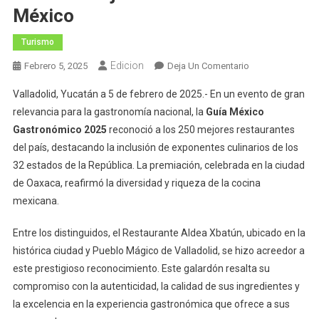
México
Turismo
Edicion
En
Febrero 5, 2025
Deja Un Comentario
Aldea
Valladolid, Yucatán a 5 de febrero de 2025.- En un evento de gran
Xbatún
relevancia para la gastronomía nacional, la
Guía México
De
Gastronómico 2025
reconoció a los 250 mejores restaurantes
Valladolid,
del país, destacando la inclusión de exponentes culinarios de los
Entre
Los
32 estados de la República. La premiación, celebrada en la ciudad
250
de Oaxaca, reafirmó la diversidad y riqueza de la cocina
Mejores
mexicana.
Restaurantes
De
Entre los distinguidos, el Restaurante Aldea Xbatún, ubicado en la
México
histórica ciudad y Pueblo Mágico de Valladolid, se hizo acreedor a
este prestigioso reconocimiento. Este galardón resalta su
compromiso con la autenticidad, la calidad de sus ingredientes y
la excelencia en la experiencia gastronómica que ofrece a sus