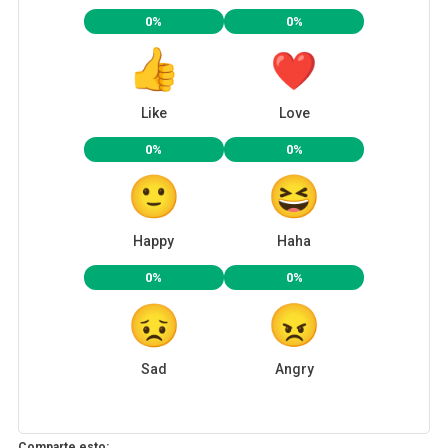
0%
0%
Like
Love
0%
0%
Happy
Haha
0%
0%
Sad
Angry
Comparte esto: