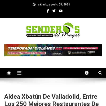
Saltar
sábado, agosto 08, 2026
al
contenido
SENDEROS DEL MAYAB
El medio informativo de Yucatan
Aldea Xbatún De Valladolid, Entre
Los 250 Mejores Restaurantes De