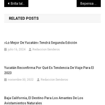
Navegación
Brilla talento mexicano en la NASA, ahora vuelven a casa
Bepensa anuncia la llegada del Auditorio Coca-Cola la Isla Mérida
de
RELATED POSTS
entradas
«Lo Mejor De Yucatán» Tendrá Segunda Edición
julio 16, 2024
Redaccion Senderos
Yucatán Reconfirma Por Qué Es Tendencia De Viaje Para El
2023
noviembre 30, 2022
Redaccion Senderos
Baja California, El Destino Para Los Amantes De Los
Avistamientos Naturales