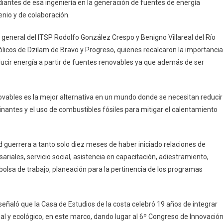
diantes de esa ingeniería en la generación de fuentes de energía
tre
enio y de colaboración.
TSP
 general del ITSP Rodolfo González Crespo y Benigno Villareal del Río
PER
ólicos de Dzilam de Bravo y Progreso, quienes recalcaron la importancia
ducir energía a partir de fuentes renovables ya que además de ser
enovables es la mejor alternativa en un mundo donde se necesitan reducir
inantes y el uso de combustibles fósiles para mitigar el calentamiento
 guerrera a tanto solo diez meses de haber iniciado relaciones de
riales, servicio social, asistencia en capacitación, adiestramiento,
bolsa de trabajo, planeación para la pertinencia de los programas
 señaló que la Casa de Estudios de la costa celebró 19 años de integrar
al y ecológico, en este marco, dando lugar al 6º Congreso de Innovación