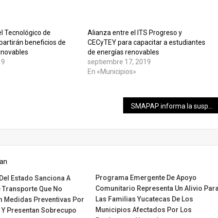
el Tecnológico de
Alianza entre el ITS Progreso y
artirán beneficios de
CECyTEY para capacitar a estudiantes
enovables
de energías renovables
19
septiembre 17, 2019
En «Municipios»
SMAPAP informa la suspensión del servicio por trabajos de CFE
Programa Emergente De Apoyo
 Del Estado Sanciona A
Comunitario Representa Un Alivio Par
 Transporte Que No
Las Familias Yucatecas De Los
 Medidas Preventivas Por
Municipios Afectados Por Los
 Y Presentan Sobrecupo