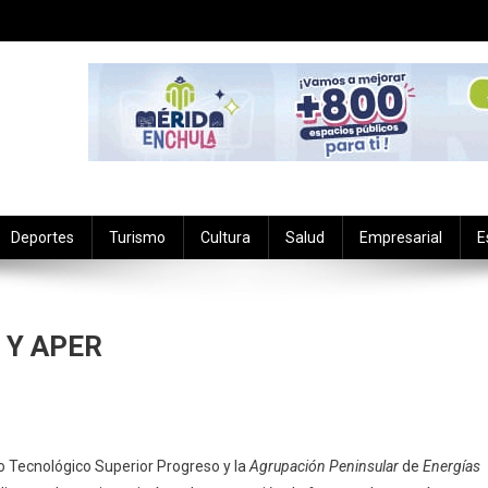
Deportes
Turismo
Cultura
Salud
Empresarial
E
P Y APER
n
lianza
to Tecnológico Superior Progreso y la
Agrupación Peninsular
de
Energías
tratégica