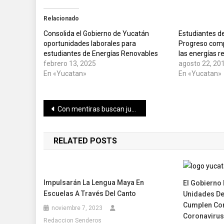
Relacionado
Consolida el Gobierno de Yucatán
Estudiantes d
oportunidades laborales para
Progreso comp
estudiantes de Energías Renovables
las energías r
febrero 13, 2025
agosto 22, 20
En «Yucatan»
En «Yucatan»
Navegación
Con mentiras buscan justificar su ineficiencia y su oposición a la 4T
de
RELATED POSTS
entradas
Impulsarán La Lengua Maya En
El Gobierno
Escuelas A Través Del Canto
Unidades De
Cumplen Con
noviembre 7, 2023
Coronavirus
Redaccion Senderos