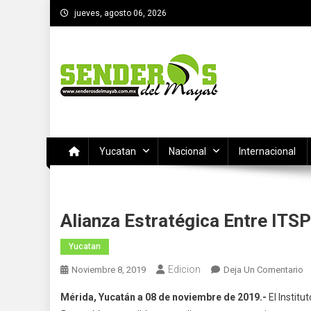
Saltar
jueves, agosto 06, 2026
al
contenido
SENDEROS DEL MAYAB
El medio informativo de Yucatan
Yucatan
Nacional
Internacional
Alianza Estratégica Entre ITS
Yucatan
Edicion
E
Noviembre 8, 2019
Deja Un Comentario
A
Mérida, Yucatán a 08 de noviembre de 2019.-
El Institu
Es