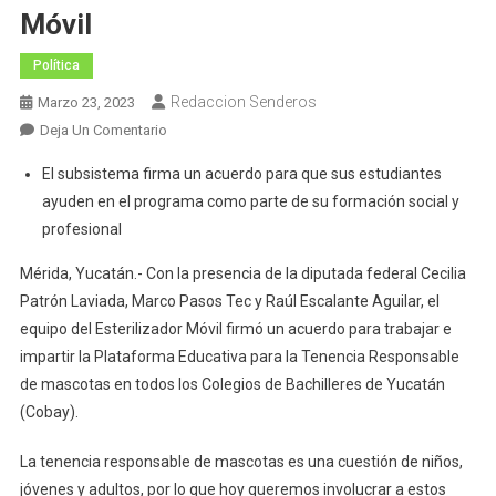
Móvil
Política
Redaccion Senderos
Marzo 23, 2023
En
Deja Un Comentario
Alumnos
El subsistema firma un acuerdo para que sus estudiantes
Del
ayuden en el programa como parte de su formación social y
Cobay
profesional
Podrán
Ser
Mérida, Yucatán.- Con la presencia de la diputada federal Cecilia
Voluntarios
Patrón Laviada, Marco Pasos Tec y Raúl Escalante Aguilar, el
En
equipo del Esterilizador Móvil firmó un acuerdo para trabajar e
El
impartir la Plataforma Educativa para la Tenencia Responsable
Esterilizador
de mascotas en todos los Colegios de Bachilleres de Yucatán
Móvil
(Cobay).
La tenencia responsable de mascotas es una cuestión de niños,
jóvenes y adultos, por lo que hoy queremos involucrar a estos