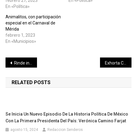
febrero 27, 2023
En «Política»
En «Política»
Animalitos, con participación
especial en el Carnaval de
Mérida
febrero 1, 2023
En «Municipios»
Navegación
Rinde informe ante la Máxima Tribuna la comisionada presidenta del INAIP
Exhorta Congreso a ayuntamientos a implementar programas para la separación de residuos
de
RELATED POSTS
entradas
Se Inicia Un Nuevo Episodio De La Historia Política De México
Con La Primera Presidenta Del País: Verónica Camino Farjat
agosto 15, 2024
Redaccion Senderos