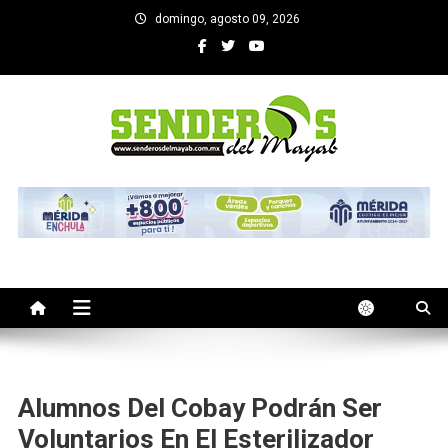
Saltar
domingo, agosto 09, 2026
al
contenido
SENDEROS DEL MAYAB
El medio informativo de Yucatan
Alumnos Del Cobay Podrán Ser
Voluntarios En El Esterilizador