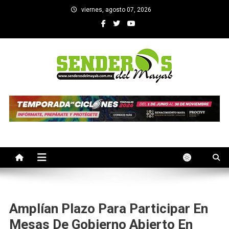
Saltar
viernes, agosto 07, 2026
al
contenido
SENDEROS DEL MAYAB
El medio informativo de Yucatan
Amplían Plazo Para Participar En
Mesas De Gobierno Abierto En