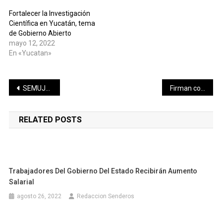
Fortalecer la Investigación
Científica en Yucatán, tema
de Gobierno Abierto
mayo 12, 2022
En «Yucatan»
Navegación
SEMUJERES abre la convocatoria del programa “Mujeres con vivienda segura”
Firman convenio por la educación de los jóvenes progreseños
de
RELATED POSTS
entradas
Trabajadores Del Gobierno Del Estado Recibirán Aumento
Salarial
agosto 26, 2022
Redaccion Senderos