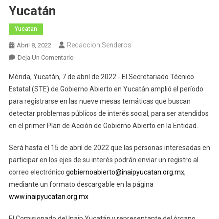
Yucatán
Yucatan
Redaccion Senderos
Abril 8, 2022
En
Deja Un Comentario
Amplían
Mérida, Yucatán, 7 de abril de 2022.- El Secretariado Técnico
Plazo
Estatal (STE) de Gobierno Abierto en Yucatán amplió el período
Para
para registrarse en las nueve mesas temáticas que buscan
Participar
detectar problemas públicos de interés social, para ser atendidos
En
Mesas
en el primer Plan de Acción de Gobierno Abierto en la Entidad.
De
Gobierno
Será hasta el 15 de abril de 2022 que las personas interesadas en
Abierto
participar en los ejes de su interés podrán enviar un registro al
En
correo electrónico
gobiernoabierto@inaipyucatan.org.mx
,
Yucatán
mediante un formato descargable en la página
www.inaipyucatan.org.mx
El Comisionado del Inaip Yucatán y representante del órgano