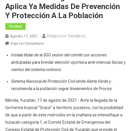
Aplica Ya Medidas De Prevención
Y Protección A La Población
Yucatan
Redaccion Senderos
Agosto 17, 2021
En
Deja Un Comentario
Ante
Instala titular de la SGG sesión del comité con acciones
Cercanía
anticipadas para brindar atención oportuna ante intensas lluvias y
De
vientos del sistema ciclónico
“Grace”,
Comité
Sistema Nacional de Protección Civil emite Alerta Verde y
Estatal
recomienda a la población seguir lineamientos de Procivy
De
Emergencia
Mérida, Yucatán, 17 de agosto de 2021.- Ante la llegada de la
De
tormenta tropical “Grace” a territorio yucateco, con la posibilidad
Yucatán
de que a partir de este miércoles en la mañana se intensifique a
Aplica
huracán categoría 1, el Comité Estatal de Emergencia del
Ya
Consejo Estatal de Protección Civil de Yucatán que preside el
Medidas