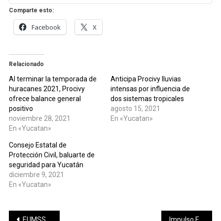
Comparte esto:
Facebook
X
Relacionado
Al terminar la temporada de
Anticipa Procivy lluvias
huracanes 2021, Procivy
intensas por influencia de
ofrece balance general
dos sistemas tropicales
positivo
agosto 15, 2021
noviembre 28, 2021
En «Yucatan»
En «Yucatan»
Consejo Estatal de
Protección Civil, baluarte de
seguridad para Yucatán
diciembre 9, 2021
En «Yucatan»
Navegación
El IMSS emite recomendaciones que pueden ayudar a controlar el estrés
Impulso Escolar dejó 35 millones de pesos de derrama para pequeños industriales del vestido afiliados a la Canaive Delegación Yucatán