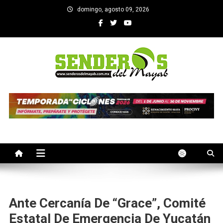
Saltar
domingo, agosto 09, 2026
al
contenido
SENDEROS DEL MAYAB
El medio informativo de Yucatan
Ante Cercanía De “Grace”, Comité
Estatal De Emergencia De Yucatán