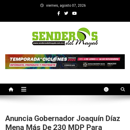
Saltar
viernes, agosto 07, 2026
al
contenido
SENDEROS DEL MAYAB
El medio informativo de Yucatan
Anuncia Gobernador Joaquín Díaz
Mena Más De 230 MDP Para