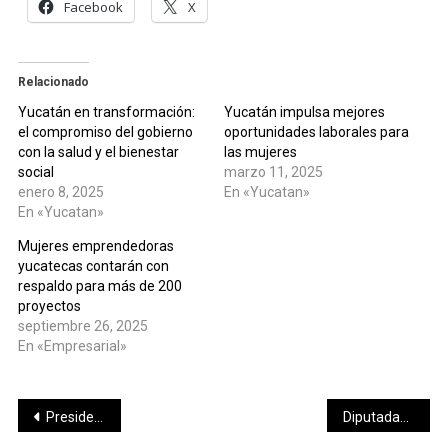
Facebook
X
Relacionado
Yucatán en transformación:
Yucatán impulsa mejores
el compromiso del gobierno
oportunidades laborales para
con la salud y el bienestar
las mujeres
social
marzo 11, 2025
enero 8, 2025
En «Yucatan»
En «Yucatan»
Mujeres emprendedoras
yucatecas contarán con
respaldo para más de 200
proyectos
septiembre 26, 2025
En «Empresarial»
Navegación
Presidenta Claudia Sheinbaum presenta nueva plataforma de seguimiento de índices delictivos como parte de la Estrategia Nacional de Seguridad
Diputadas y diputados expresan su respaldo a dictamen que eleva a rango constitucional la protección y cuidado animal