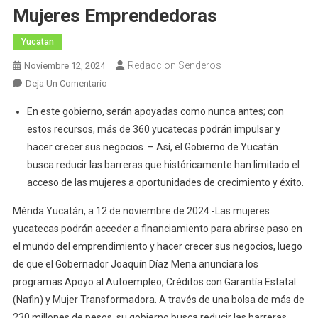
Mujeres Emprendedoras
Yucatan
Redaccion Senderos
Noviembre 12, 2024
En
Deja Un Comentario
Anuncia
En este gobierno, serán apoyadas como nunca antes; con
Gobernador
estos recursos, más de 360 yucatecas podrán impulsar y
Joaquín
hacer crecer sus negocios. – Así, el Gobierno de Yucatán
Díaz
busca reducir las barreras que históricamente han limitado el
Mena
Más
acceso de las mujeres a oportunidades de crecimiento y éxito.
De
Mérida Yucatán, a 12 de noviembre de 2024.-Las mujeres
230
yucatecas podrán acceder a financiamiento para abrirse paso en
MDP
el mundo del emprendimiento y hacer crecer sus negocios, luego
Para
Mujeres
de que el Gobernador Joaquín Díaz Mena anunciara los
Emprendedoras
programas Apoyo al Autoempleo, Créditos con Garantía Estatal
(Nafin) y Mujer Transformadora. A través de una bolsa de más de
230 millones de pesos, su gobierno busca reducir las barreras