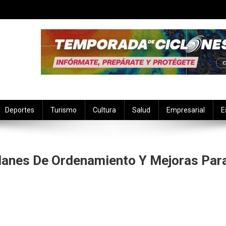
Deportes
Turismo
Cultura
Salud
Empresarial
E
Planes De Ordenamiento Y Mejoras Par
cia