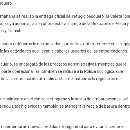
esquero
n
rías
mañana se realizó la entrega oficial del refugio pesquero “la Caleta “po
o, cuya administración ahora estará a cargo de la Dirección de Pesca y
es
ca y Transito.
namiento
manera autónoma la normatividad que se lleva internamente en el lugar
de las actividades que llevan a cabo los usuarios de las embarcaciones.
ras
ecuario, se encargará de los procesos administrativos, mientras que la
 parte operacional, así también se incluirá a la Policía Ecológica, que
a»
 de la contaminación al medio ambiente, así como la regulación del
ncipalmente en el control del ingreso y la salida de embarcaciones, así
e requisitos higiénicos y también se atenderá la recoja de basura dentro
e implementarán nuevas medidas de seguridad para evitar la compra-