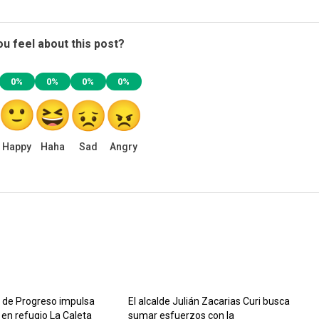
u feel about this post?
0%
0%
0%
0%
Happy
Haha
Sad
Angry
 de Progreso impulsa
El alcalde Julián Zacarias Curi busca
 en refugio La Caleta
sumar esfuerzos con la