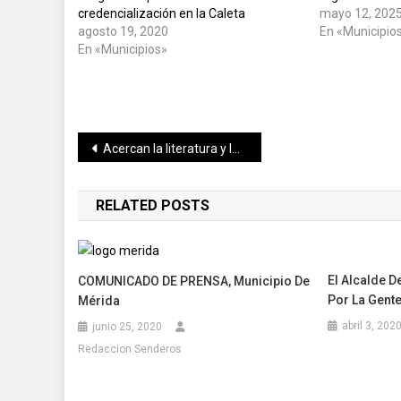
credencialización en la Caleta
mayo 12, 202
agosto 19, 2020
En «Municipio
En «Municipios»
Navegación
Acercan la literatura y la lectura a progreseños
de
RELATED POSTS
entradas
El Alcalde 
COMUNICADO DE PRENSA, Municipio De
Por La Gent
Mérida
abril 3, 202
junio 25, 2020
Redaccion Senderos