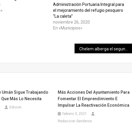
5
Administración Portuaria Integral para
s»
el mejoramiento del refugio pesquero
“La caleta”
noviembre 26, 2020
En «Municipios»
Chelem alberga el segundo fin de semana del Festival de la Veda 2020
De Umán Sigue Trabajando
Más Acciones Del Ayuntamiento Para
e Que Más Lo Necesita
Fomentar El Emprendimiento E
Impulsar La Reactivación Económica
0
Edicion
febrero 3, 2021
Redaccion Senderos