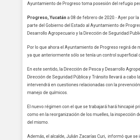
Ayuntamiento de Progreso toma posesión del refugio p
Juliá
Zaca
Progreso, Yucatán
a 08 de febrero de 2020.- Ayer por la 
Curi
parte del Gobierno del Estado al Ayuntamiento de Progres
Plan
Desarrollo Agropecuario y la Dirección de Seguridad Publi
De
Orde
Por lo que ahora el Ayuntamiento de Progreso regirá de 
Y
ya que anteriormente sólo se tenía un control superficial 
Mejo
Para
En este sentido, la Dirección de Pesca y Desarrollo Agrop
«la
Dirección de Seguridad Pública y Tránsito llevará a cabo la
Calet
intervendrá en cuestiones relacionadas con la prevención
manejo de químicos.
El nuevo régimen con el que se trabajará hará hincapié pri
como en la reorganización de los muelles, la inspección d
del mismo.
Además, el alcalde, Julián Zacarías Curi, informó que s