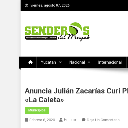
Saltar
viernes, agosto 07, 2026
al
contenido
SENDEROS DEL MAYAB
El medio informativo de Yucatan
Yucatan
Nacional
Internacional
Anuncia Julián Zacarías Curi 
«la Caleta»
Municipios
Edicion
En
Febrero 8, 2020
Deja Un Comentario
Anun