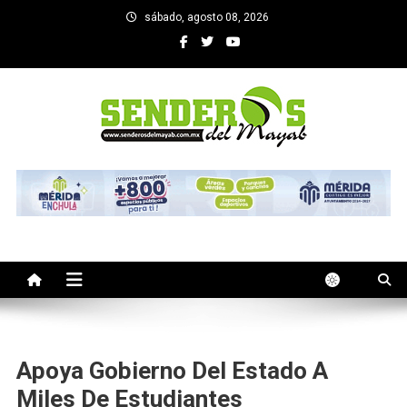
Saltar
sábado, agosto 08, 2026
al
contenido
SENDEROS DEL MAYAB
El medio informativo de Yucatan
Apoya Gobierno Del Estado A
Miles De Estudiantes