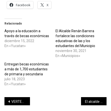
Facebook
X
Relacionado
Apoyo a la educación a
El Alcalde Renán Barrera
través de becas económicas
fortalece las condiciones
diciembre 15, 2022
educativas de las y los
En «Yucatan»
estudiantes del Municipio
noviembre 30, 2021
En «Municipios»
Entregan becas económicas
a más de 1,700 estudiantes
de primaria y secundaria
julio 18, 2023
En «Yucatan»
Navegación
VERTEBRAL…
El alcalde Julián Zacarías Curi resalta la labor de elementos de la Policía Ecológica