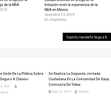
ego de la NBA.
Inclusión viven la experiencia de la
 2019
NBA en México
»
diciembre 13, 2019
En «Deportes»
Espíritu navideño llega a Kinchil
e Sede De La Plática Sobre
Se Realiza La Segunda Jornada
 Seguro A Clases»
Ciudadana En La Comunidad De Xaya,
Comisaría De Tekax
10, 2021
julio 22, 2019
Edicion
nderos