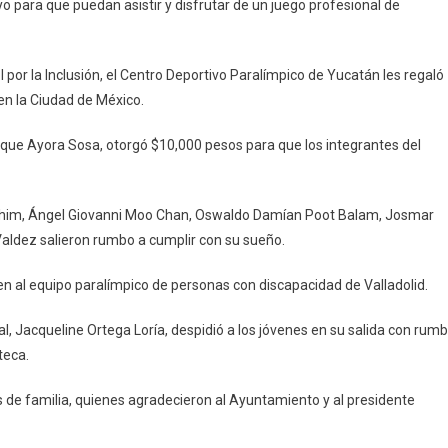
o para que puedan asistir y disfrutar de un juego profesional de
iños
allisoletanos
 por la Inclusión, el Centro Deportivo Paralímpico de Yucatán les regaló
umplir
en la Ciudad de México.
u
ueño.
ique Ayora Sosa, otorgó $10,000 pesos para que los integrantes del
chim, Ángel Giovanni Moo Chan, Oswaldo Damían Poot Balam, Josmar
aldez salieron rumbo a cumplir con su sueño.
n al equipo paralímpico de personas con discapacidad de Valladolid.
pal, Jacqueline Ortega Loría, despidió a los jóvenes en su salida con rum
teca.
 de familia, quienes agradecieron al Ayuntamiento y al presidente