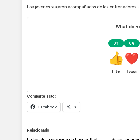
Los jóvenes viajaron acompañados de los entrenadores, 
What do yo
0%
0%
Like
Love
Comparte esto:
Facebook
X
Relacionado
La liga de la inclusión de basquetbol
Viajan jugadore