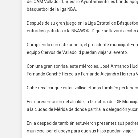
del CAM Valladolid, nuestro Ayuntamiento les brindó apoy
N
básquetbol de la liga NBA.
V
A
Después de su gran juego en la Liga Estatal de Básquetbol
C
entradas gratuitas a la NBAWORLD que se llevará a cabo 
S
S
Cumpliendo con este anhelo, el presidente municipal, Enr
equipo Ciervos de Valladolid puedan viajar al evento.
Con una gran sonrisa, este miércoles, José Armando Hu
Fernando Canché Heredia y Fernando Alejandro Herrera V
Cabe recalcar que estos vallisoletanos también pertenece
En representación del alcalde, la Directora del DIF Munici
a la ciudad de Mérida de donde partirá la delegación yuca
En la despedida también estuvieron presentes sus padres
municipal por el apoyo para que sus hijos puedan viajar.