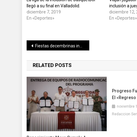
llegó a su final en Valladolid.
inclusión a ju
diciembre 7, 2019
diciembre 12,
En «Deportes»
En «Deportes
Navegación
Fiestas decembrinas incrementa presencia de vendedores informales: Canaco Mérida.
de
RELATED POSTS
entradas
Progreso Fu
El «Regreso
noviembre 
Redaccion Se