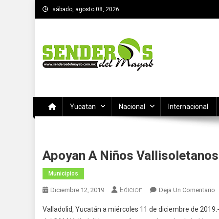
Saltar
sábado, agosto 08, 2026
al
contenido
SENDEROS DEL MAYAB
El medio informativo de Yucatan
Yucatan
Nacional
Internacional
Apoyan A Niños Vallisoletanos
Municipios
Edicion
E
Diciembre 12, 2019
Deja Un Comentario
A
Valladolid, Yucatán a miércoles 11 de diciembre de 201
A