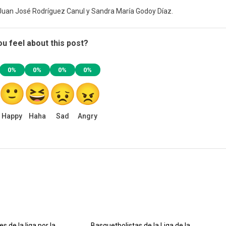
Juan José Rodríguez Canul y Sandra María Godoy Díaz.
u feel about this post?
0%
0%
0%
0%
Happy
Haha
Sad
Angry
s de la liga por la
Basquetbolistas de la Liga de la