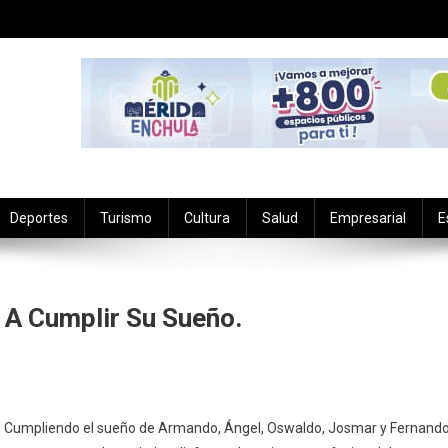
Deportes
Turismo
Cultura
Salud
Empresarial
E
 A Cumplir Su Sueño.
n
poyan
9.- Cumpliendo el sueño de Armando, Ángel, Oswaldo, Josmar y Fernand