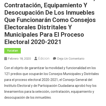
Contratación, Equipamiento Y
Desocupación De Los Inmuebles
Que Funcionarán Como Consejos
Electorales Distritales Y
Municipales Para El Proceso
Electoral 2020-2021
Yucatan
Edicion
En
Febrero 18, 2020
Deja Un Comentario
Aprueba
Con el objeto de garantizar la movilidad y funcionalidad en los
Consejo
121 predios que ocuparán los Consejos Municipales y Distritales
General
para el proceso electoral 2020-2021, el Consejo General del
Lineamientos
Instituto Electoral y de Participación Ciudadana aprobó hoy los
Para
La
lineamientos para la selección, contratación, equipamiento y
Selección,
desocupación de los inmuebles.
Contratación,