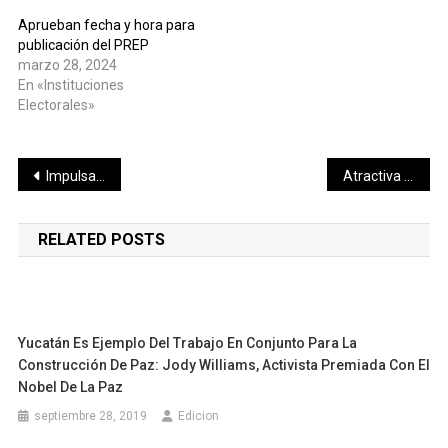
Aprueban fecha y hora para
publicación del PREP
marzo 28, 2024
En «Instituciones
Electorales»
Navegación
Impulsarán el conocimiento de la protección de datos personales y el derecho a saber en el CONALEP
Atractiva función de boxeo profesional, en el Polifuncional
de
RELATED POSTS
entradas
Yucatán Es Ejemplo Del Trabajo En Conjunto Para La
Construcción De Paz: Jody Williams, Activista Premiada Con El
Nobel De La Paz
septiembre 28, 2019
Edicion