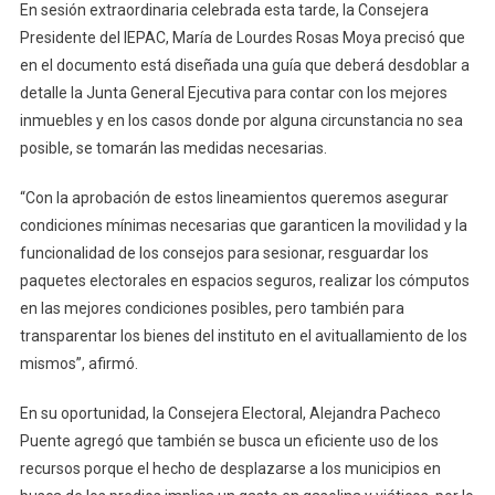
Equipamiento
En sesión extraordinaria celebrada esta tarde, la Consejera
Y
Presidente del IEPAC, María de Lourdes Rosas Moya precisó que
Desocupación
en el documento está diseñada una guía que deberá desdoblar a
De
detalle la Junta General Ejecutiva para contar con los mejores
Los
inmuebles y en los casos donde por alguna circunstancia no sea
Inmuebles
posible, se tomarán las medidas necesarias.
Que
Funcionarán
“Con la aprobación de estos lineamientos queremos asegurar
Como
condiciones mínimas necesarias que garanticen la movilidad y la
Consejos
funcionalidad de los consejos para sesionar, resguardar los
Electorales
paquetes electorales en espacios seguros, realizar los cómputos
Distritales
en las mejores condiciones posibles, pero también para
Y
transparentar los bienes del instituto en el avituallamiento de los
Municipales
Para
mismos”, afirmó.
El
En su oportunidad, la Consejera Electoral, Alejandra Pacheco
Proceso
Electoral
Puente agregó que también se busca un eficiente uso de los
2020-
recursos porque el hecho de desplazarse a los municipios en
2021