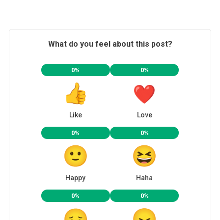
What do you feel about this post?
0%
0%
Like
Love
0%
0%
Happy
Haha
0%
0%