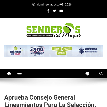
Saltar
domingo, agosto 09, 2026
al
contenido
SENDEROS DEL MAYAB
El medio informativo de Yucatan
Aprueba Consejo General
Lineamientos Para La Selección,