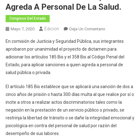
Agreda A Personal De La Salud.
Congreso Del Estado
Edicion
En
Mayo 7, 2020
Deja Un Comentario
Aprueban
En comisión de Justicia y Seguridad Pública, sus integrantes
En
aprobaron por unanimidad el proyecto de dictamen para
Comisión
adicionar los artículos 185 Bis y el 358 Bis al Código Penal del
Hasta
Estado, para aplicar sanciones a quien agreda a personal de
Cinco
Años
salud pública o privada.
De
Prisión
El artículo 185 Bis establece que se aplicará una sanción de dos a
A
cinco años de prisión o hasta 300 días multa al que realice por sí o
Quien
incite a otros a realizar actos discriminatorios tales como la
Agreda
negación en la prestación de un servicio público o privado, se
A
restrinja la libertad de tránsito o se dañe la integridad emocional y
Personal
psicológica en contra del personal de salud por razón del
De
desempeño de sus labores.
La