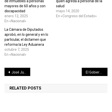
de inmuebles a personas
quien agreda a personal de la
mayores de 60 años y con
salud
discapacidad
mayo 14, 2020
enero 12, 2025
En «Congreso del Estado»
En «Nacional»
La Cámara de Diputados
aprobó, en lo general y en lo
particular, el dictamen que
reforma la Ley Aduanera
octubre 7, 2025
En «Nacional»
Navegación
José Juan Aguilar Platicará con los fans en Facesboook live.
El Gobierno del Estado invita a la ciudadanía a realizar felicitaciones virtuales el Día de las Madres para protegerlas de potenciales contagios
de
RELATED POSTS
entradas