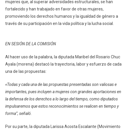
Del
mujeres que, al superar adversidades estructurales, se han
H.
fortalecido y han trabajado en favor de otras mujeres,
Congreso
promoviendo los derechos humanos y la igualdad de género a
Del
través de su participación en la vida política y la lucha social.
Estado
De
Yucatán»
EN SESIÓN DE LA COMISIÓN
Al hacer uso de la palabra, la diputada Maribel del Rosario Chuc
Ayala (morena) destacó la trayectoria, labor y esfuerzo de cada
una de las propuestas:
«Todas y cada una de las propuestas presentadas son valiosas e
importantes, pues incluyen a mujeres con grandes aportaciones en
la defensa de los derechos a lo largo del tiempo, como diputados
impulsaremos que estos reconocimientos se realicen en tiempo y
forma”, señaló.
Por su parte, la diputada Larissa Acosta Escalante (Movimiento