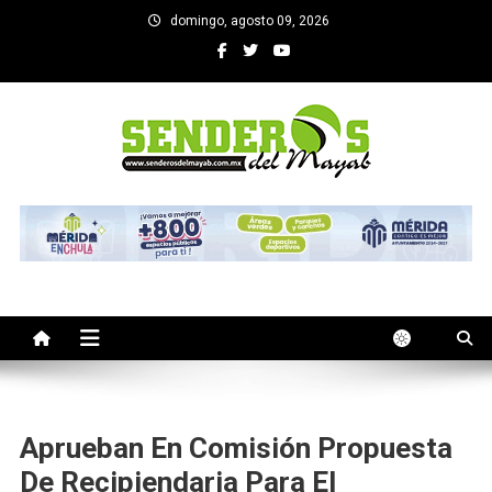
Saltar
domingo, agosto 09, 2026
al
contenido
SENDEROS DEL MAYAB
El medio informativo de Yucatan
Aprueban En Comisión Propuesta
De Recipiendaria Para El