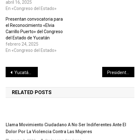
abril 16, 2025
En «Congreso del Estado»
Presentan convocatoria para
el Reconocimiento «Elvia
Carrillo Puerto» del Congreso
del Estado de Yucatán
febrero 24, 2025
En «Congreso del Estado»
Navegación
Yucatán contará con refugio para niños migrantes
Presidenta Claudia Sheinbaum presenta Reformas para combatir el delito de desaparición como la creación de la plataforma única de identidad
de
RELATED POSTS
entradas
Llama Movimiento Ciudadano A No Ser Indiferentes Ante El
Dolor Por La Violencia Contra Las Mujeres