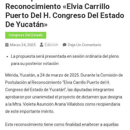
Reconocimiento «Elvia Carrillo
Puerto Del H. Congreso Del Estado
De Yucatán»
Congreso Del Estado
Edicion
En
Marzo 24, 2025
Deja Un Comentario
Aprueban
La propuesta será presentada en sesión ordinaria del pleno
En
para su posterior votación
Comisión
Propuesta
Mérida, Yucatán, a 24 de marzo de 2025. Durante la Comisión de
De
Postulación al Reconocimiento “Elvia Carrillo Puerto del H.
Recipiendaria
Congreso del Estado de Yucatán”, las diputadas integrantes
Para
aprobaron por unanimidad el proyecto de dictamen que designa
El
a la Mtra. Violeta Asunción Arana Villalobos como recipiendaria
Reconocimiento
de este importante mérito.
«Elvia
Carrillo
Este reconocimiento tiene como finalidad enaltecer a aquellas
Puerto