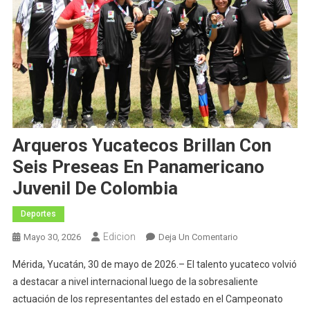
Arqueros Yucatecos Brillan Con
Seis Preseas En Panamericano
Juvenil De Colombia
Deportes
Edicion
En
Mayo 30, 2026
Deja Un Comentario
Arqueros
Mérida, Yucatán, 30 de mayo de 2026.– El talento yucateco volvió
Yucatecos
a destacar a nivel internacional luego de la sobresaliente
Brillan
actuación de los representantes del estado en el Campeonato
Con