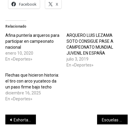
Facebook
X
Relacionado
Afina puntería arqueros para
ARQUERO LUIS LEZAMA
participar en campeonato
SOTO CONSIGUE PASE A
nacional
CAMPEONATO MUNDIAL
enero 10, 2020
JUVENIL EN ESPAÑA
En «Deportes»
julio 3, 2019
En «Deportes»
Flechas que hicieron historia:
el tiro con arco yucateco da
un paso firme bajo techo
diciembre 16, 2025
En «Deportes»
Navegación
Exhorta Javier Osante a eficientizar recursos para mejora y atención de carreteras y caminos en Yucatán
Escuelas con Agua alcanza 1,000 escuelas en México; Bepensa contribuye con 100 en la Península de Yucatán
de