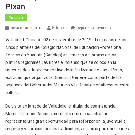
Pixan
Yucatan
Edicion
En
Noviembre 2, 2019
Deja Un Comentario
Arraigo
Valladolid, Yucatán, 02 de noviembre de 2019.- Los patios de los
Y
cinco planteles del Colegio Nacional de Educación Profesional
Orgullo
Técnica en Yucatán (Conalep) se llenaron del aroma de los
Del
platillos regionales, las flores e incienso que se colocó en la
Conalep
Yucatán,
muestra de altares con motivo de la festividad de Janal Pixan,
En
actividad que organizó la Dirección General como parte de los
Su
objetivos del Gobernador Mauricio Vila Dosal de enaltecer nuestra
Muestra
cultura.
De
Janal
De visita en la sede de Valladolid, el titular de esa instancia,
Pixan
Manuel Campos Ancona, comentó que dicha actividad
representa una gran oportunidad para reforzar en la juventud el
respeto y valoración por las tradiciones, así como para inculcarles