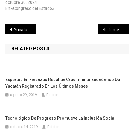
octubre 30, 2024
En «Congreso del Estado»
Navegación
Yucatán supera meta de Bibliotecas Escolares activas
Se fomenta la inclusión social de personas con discapacidad
de
RELATED POSTS
entradas
Expertos En Finanzas Resaltan Crecimiento Económico De
Yucatán Registrado En Los Últimos Meses
agosto 29, 2019
Edicion
Tecnológico De Progreso Promueve La Inclusión Social
octubre 14, 2019
Edicion