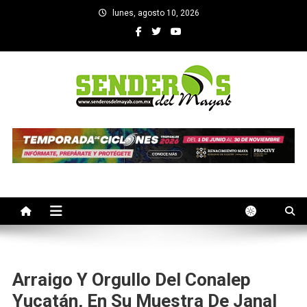
Saltar
lunes, agosto 10, 2026
al
contenido
SENDEROS DEL MAYAB
El medio informativo de Yucatan
Arraigo Y Orgullo Del Conalep
Yucatán, En Su Muestra De Janal