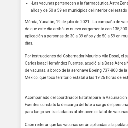
-Las vacunas pertenecen a la farmacéutica AstraZenec
años y de 50 a 59 en municipios del interior del est
Mérida, Yucatán, 19 de julio de 2021.- La campaña de va
de que este día arribó un nuevo cargamento con 135,300
aplicación a personas de 30 a 39 años y de 50 a 59 en mun
días.
Por instrucciones del Gobernador Mauricio Vila Dosal, el s
Carlos Isaac Hernández Fuentes, acudió a la Base Aérea 
de vacunas, a bordo de la aeronave Boeing 737-800 de la
México, que tocó territorio estatal a las 19:26 horas de es
Acompañado del coordinador Estatal para la Vacunación
Fuentes constató la descarga del lote a cargo del persona
para luego ser trasladadas al almacén estatal de vacunas,
Cabe reiterar que las vacunas serán aplicadas a la pobla