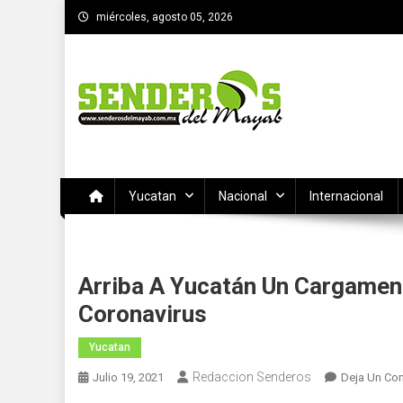
Saltar
miércoles, agosto 05, 2026
al
contenido
SENDEROS DEL MAYAB
El medio informativo de Yucatan
Yucatan
Nacional
Internacional
Arriba A Yucatán Un Cargamen
Coronavirus
Yucatan
Redaccion Senderos
Julio 19, 2021
Deja Un Co