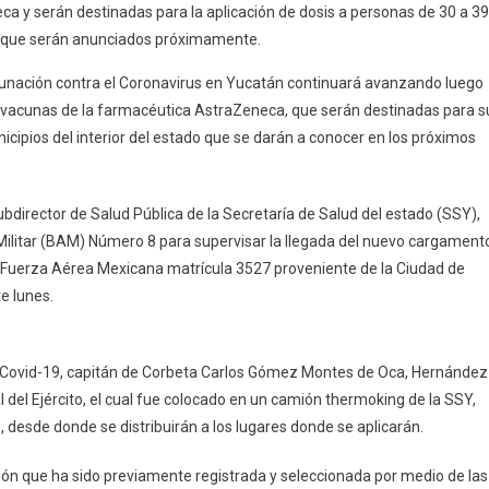
a y serán destinadas para la aplicación de dosis a personas de 30 a 39
A
ado que serán anunciados próximamente.
Yucatán
Un
cunación contra el Coronavirus en Yucatán continuará avanzando luego
Cargamento
 vacunas de la farmacéutica AstraZeneca, que serán destinadas para s
Con
icipios del interior del estado que se darán a conocer en los próximos
135,300
Vacunas
Contra
ubdirector de Salud Pública de la Secretaría de Salud del estado (SSY),
El
Militar (BAM) Número 8 para supervisar la llegada del nuevo cargament
Coronavirus
 Fuerza Aérea Mexicana matrícula 3527 proveniente de la Ciudad de
te lunes.
 Covid-19, capitán de Corbeta Carlos Gómez Montes de Oca, Hernández
l del Ejército, el cual fue colocado en un camión thermoking de la SSY,
 desde donde se distribuirán a los lugares donde se aplicarán.
ción que ha sido previamente registrada y seleccionada por medio de las