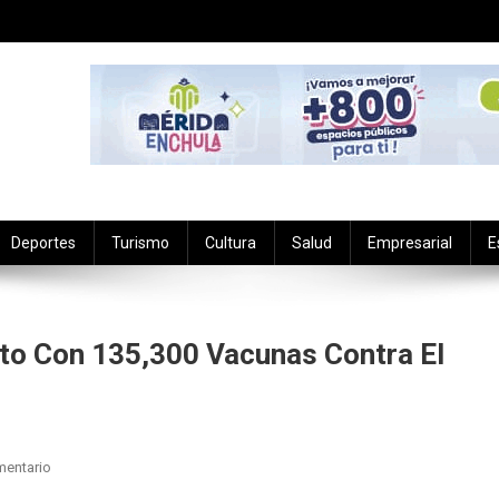
Deportes
Turismo
Cultura
Salud
Empresarial
E
to Con 135,300 Vacunas Contra El
En
mentario
Arriba