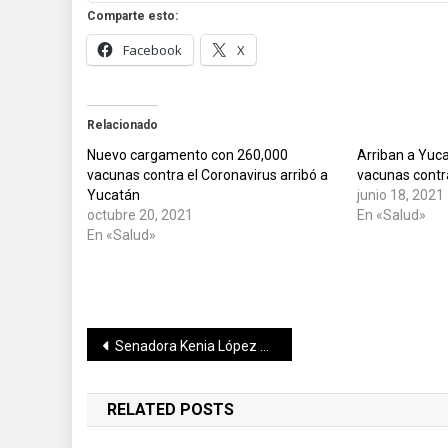
Comparte esto:
Facebook
X
Relacionado
Nuevo cargamento con 260,000
Arriban a Yuc
vacunas contra el Coronavirus arribó a
vacunas contr
Yucatán
junio 18, 2021
octubre 20, 2021
En «Salud»
En «Salud»
Navegación
Senadora Kenia López Rabadán desmiente a AMLO en contramañanera
de
RELATED POSTS
entradas