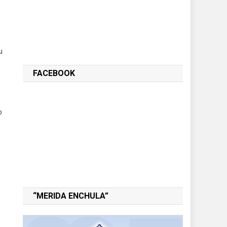
u
FACEBOOK
o
“MERIDA ENCHULA”