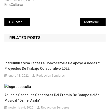
En «Cultura»
Navegación
Yucatán avanza en Justicia Social: Diputado Samuel Lizama Gasca resalta logros en equidad y bienestar
Mantiene Aliados por la Vida mayor capacitación a psicólogos
de
RELATED POSTS
entradas
IberCultura Viva Lanza La Convocatoria De Apoyo A Redes Y
Proyectos De Trabajo Colaborativo 2022
enero 18, 2022
Redaccion Senderos
Anuncia Sedeculta Ganadores Del Premio De Composición
Musical “Daniel Ayala”
noviembre 6, 2020
Redaccion Senderos