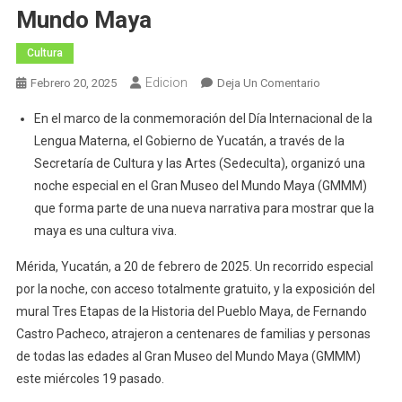
Mundo Maya
Cultura
Edicion
En
Febrero 20, 2025
Deja Un Comentario
Asisten
En el marco de la conmemoración del Día Internacional de la
En
Lengua Materna, el Gobierno de Yucatán, a través de la
Un
Secretaría de Cultura y las Artes (Sedeculta), organizó una
Solo
noche especial en el Gran Museo del Mundo Maya (GMMM)
Día
Más
que forma parte de una nueva narrativa para mostrar que la
De
maya es una cultura viva.
Mil
Mérida, Yucatán, a 20 de febrero de 2025. Un recorrido especial
800
por la noche, con acceso totalmente gratuito, y la exposición del
Personas
Al
mural Tres Etapas de la Historia del Pueblo Maya, de Fernando
Gran
Castro Pacheco, atrajeron a centenares de familias y personas
Museo
de todas las edades al Gran Museo del Mundo Maya (GMMM)
Del
este miércoles 19 pasado.
Mundo