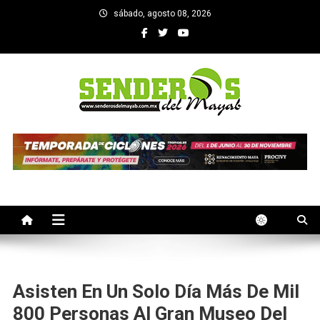
Saltar
sábado, agosto 08, 2026
al
contenido
SENDEROS DEL MAYAB
El medio informativo de Yucatan
Asisten En Un Solo Día Más De Mil
800 Personas Al Gran Museo Del