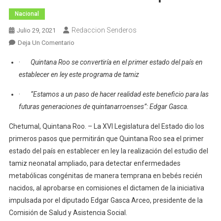
Nacional
Redaccion Senderos
Julio 29, 2021
En
Deja Un Comentario
Avanza
·
Quintana Roo se convertiría en el primer estado del país en
En
establecer en ley este programa de tamiz
Comisiones
Iniciativa
·
“Estamos a un paso de hacer realidad este beneficio para las
Sobre
futuras generaciones de quintanarroenses”: Edgar Gasca.
Tamiz
Neonatal
Chetumal, Quintana Roo. – La XVI Legislatura del Estado dio los
Ampliado
primeros pasos que permitirán que Quintana Roo sea el primer
estado del país en establecer en ley la realización del estudio del
tamiz neonatal ampliado, para detectar enfermedades
metabólicas congénitas de manera temprana en bebés recién
nacidos, al aprobarse en comisiones el dictamen de la iniciativa
impulsada por el diputado Edgar Gasca Arceo, presidente de la
Comisión de Salud y Asistencia Social.