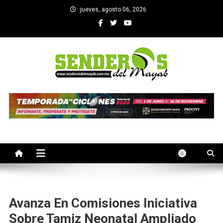
Saltar
jueves, agosto 06, 2026
al
contenido
SENDEROS DEL MAYAB
El medio informativo de Yucatan
Avanza En Comisiones Iniciativa
Sobre Tamiz Neonatal Ampliado