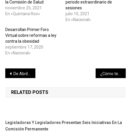
la Comisión de Salud
periodo extraordinario de
noviembre 25, 2021
sesiones
En «Quintana Roo»
julio 10, 2021
En «Nacional»
Desarrollan Primer Foro
Virtual sobre reformas a ley
contra la obesidad
septiembre 17, 2020
En «Nacional»
Navegación
De Abril a Julio creció en cinco veces la emisión de la Licencia Federal Digital de Conductor
¿Cómo te benefician las nuevas tasas bajas del crédito Infonavit
de
RELATED POSTS
entradas
Legisladoras Y Legisladores Presentan Seis Iniciativas En La
Comisión Permanente