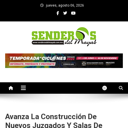
Saltar
jueves, agosto 06, 2026
al
contenido
SENDEROS DEL MAYAB
El medio informativo de Yucatan
Avanza La Construcción De
Nuevos Juzgados Y Salas De