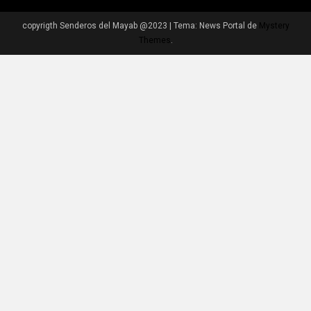
copyrigth Senderos del Mayab @2023
|
Tema: News Portal de
Mystery
Themes
.