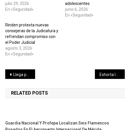
julio 29, 2026
adolescentes
En «Seguridad»
junio 6, 2026
En «Seguridad»
Rinden protesta nuevas
consejeras de la Judicatura y
refrendan compromiso con
el Poder Judicial
agosto 3, 2026
En «Seguridad»
Navegación
Llega por primera ocasión a tierras yucatecas el crucero Islander de la naviera Margaritaville at Sea
Exhorta IMSS Yucatán a reforzar salud mental
de
RELATED POSTS
entradas
Guardia Nacional Y Profepa Localizan Seis Flamencos
Rosados En El Aeropuerto Internacional De Mérida