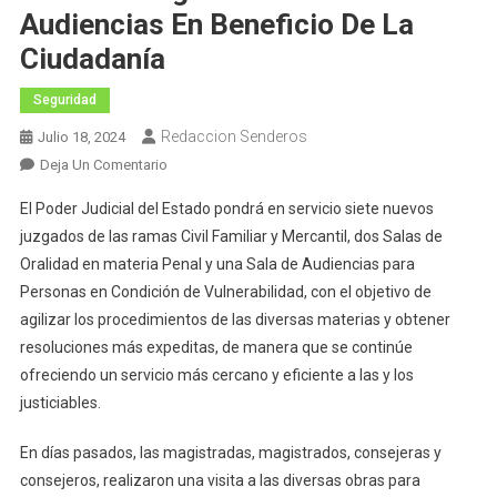
Audiencias En Beneficio De La
Ciudadanía
Seguridad
Redaccion Senderos
Julio 18, 2024
En
Deja Un Comentario
Avanza
El Poder Judicial del Estado pondrá en servicio siete nuevos
La
juzgados de las ramas Civil Familiar y Mercantil, dos Salas de
Construcción
Oralidad en materia Penal y una Sala de Audiencias para
De
Personas en Condición de Vulnerabilidad, con el objetivo de
Nuevos
Juzgados
agilizar los procedimientos de las diversas materias y obtener
Y
resoluciones más expeditas, de manera que se continúe
Salas
ofreciendo un servicio más cercano y eficiente a las y los
De
justiciables.
Audiencias
En
En días pasados, las magistradas, magistrados, consejeras y
Beneficio
consejeros, realizaron una visita a las diversas obras para
De