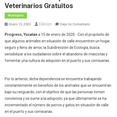
Veterinarios Gratuitos
Municipios
Edicion
En
Enero 15, 2020
Deja Un Comentario
Ayuntamiento
Progreso, Yucatán
a 15 de enero de 2020.- Con el propósito de
De
que algunos animales en situación de calle encuentren un hogar
Progreso
seguro y lleno de amor, la Subdirección de Ecología, busca
Promueve
sensibilizar a los ciudadanos sobre el abandono de mascotas y
La
Adopción
fomentar una cultura de adopción en el puerto y sus comisarías.
Y
Servicios
Veterinarios
Por lo anterior, dicha dependencia se encuentra trabajando
Gratuitos
constantemente en beneficio de los animales que se encuentran
bajo su resguardo, con el objetivo de que las personas tomen
conciencia y se sume a la adopción, ya que últimamente se ha
incrementado el número de perros y gatos en situación de calle
en el puerto y sus comisarias.