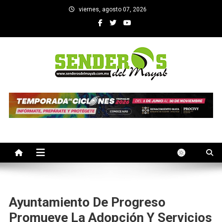
Saltar
viernes, agosto 07, 2026
al
contenido
SENDEROS DEL MAYAB
El medio informativo de Yucatan
Ayuntamiento De Progreso
Promueve La Adopción Y Servicios