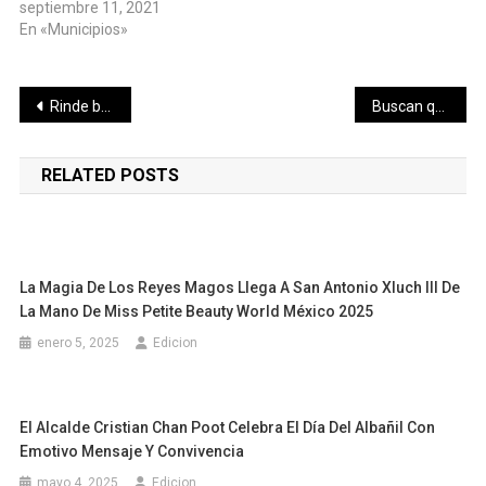
septiembre 11, 2021
En «Municipios»
Navegación
Rinde buenos frutos para Mérida la visión integral de las políticas públicas que impulsa el alcalde Renán Barrera
Buscan que Progreso ofrezca productos del mar con todas las garantías de inocuidad
de
RELATED POSTS
entradas
La Magia De Los Reyes Magos Llega A San Antonio Xluch III De
La Mano De Miss Petite Beauty World México 2025
enero 5, 2025
Edicion
El Alcalde Cristian Chan Poot Celebra El Día Del Albañil Con
Emotivo Mensaje Y Convivencia
mayo 4, 2025
Edicion