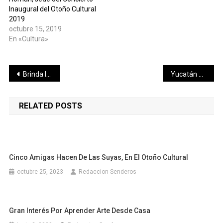
Inaugural del Otoño Cultural
2019
octubre 15, 2019
En «Cultura»
Navegación
Brinda IMSS Yucatán recomendaciones para proteger la salud de las embarazadas
Yucatán honra a los Niños Héroes y su valiente legado
de
RELATED POSTS
entradas
Cinco Amigas Hacen De Las Suyas, En El Otoño Cultural
octubre 25, 2023
Redaccion Senderos
Gran Interés Por Aprender Arte Desde Casa