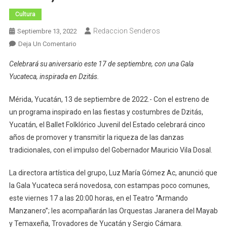
Cultura
Redaccion Senderos
Septiembre 13, 2022
En
Deja Un Comentario
Ballet
Celebrará su aniversario este 17 de septiembre, con una Gala
Folklórico
Yucateca, inspirada en Dzitás.
Juvenil
Del
Mérida, Yucatán, 13 de septiembre de 2022.- Con el estreno de
Estado,
un programa inspirado en las fiestas y costumbres de Dzitás,
Semillero
Yucatán, el Ballet Folklórico Juvenil del Estado celebrará cinco
Dancístico
años de promover y transmitir la riqueza de las danzas
tradicionales, con el impulso del Gobernador Mauricio Vila Dosal.
La directora artística del grupo, Luz María Gómez Ac, anunció que
la Gala Yucateca será novedosa, con estampas poco comunes,
este viernes 17 a las 20:00 horas, en el Teatro “Armando
Manzanero”; les acompañarán las Orquestas Jaranera del Mayab
y Temaxeña, Trovadores de Yucatán y Sergio Cámara.