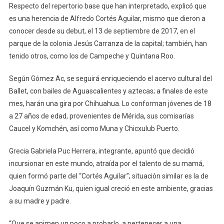
Respecto del repertorio base que han interpretado, explicó que
es una herencia de Alfredo Cortés Aguilar, mismo que dieron a
conocer desde su debut, el 13 de septiembre de 2017, en el
parque de la colonia Jesús Carranza de la capital; también, han
tenido otros, como los de Campeche y Quintana Roo.
Según Gómez Ac, se seguirá enriqueciendo el acervo cultural del
Ballet, con bailes de Aguascalientes y aztecas; a finales de este
mes, harán una gira por Chihuahua. Lo conforman jóvenes de 18
a 27 años de edad, provenientes de Mérida, sus comisarías
Caucel y Komchén, así como Muna y Chicxulub Puerto.
Grecia Gabriela Puc Herrera, integrante, apuntó que decidió
incursionar en este mundo, atraída por el talento de su mamá,
quien formó parte del “Cortés Aguilar”; situación similar es la de
Joaquín Guzmán Ku, quien igual creció en este ambiente, gracias
a su madre y padre.
“Que se animen un poco a probarlo, a pertenecer a una