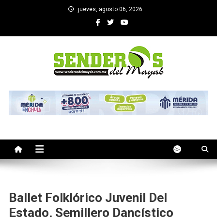
Saltar
jueves, agosto 06, 2026
al
contenido
SENDEROS DEL MAYAB
El medio informativo de Yucatan
Ballet Folklórico Juvenil Del
Estado, Semillero Dancístico