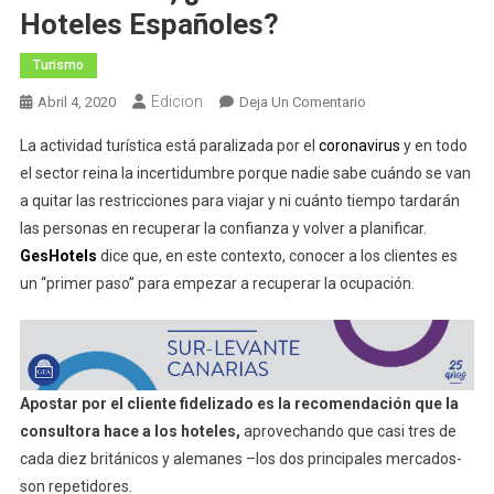
Hoteles Españoles?
Turismo
Edicion
En
Abril 4, 2020
Deja Un Comentario
Británicos
La actividad turística está paralizada por el
coronavirus
y en todo
Y
el sector reina la incertidumbre porque nadie sabe cuándo se van
Alemanes
a quitar las restricciones para viajar y ni cuánto tiempo tardarán
Fidelizados,
las personas en recuperar la confianza y volver a planificar.
¿salvavidas
De
GesHotels
dice que, en este contexto, conocer a los clientes es
Los
un “primer paso” para empezar a recuperar la ocupación.
Hoteles
Españoles?
Apostar por el cliente fidelizado es la recomendación que la
consultora hace a los hoteles,
aprovechando que casi tres de
cada diez británicos y alemanes –los dos principales mercados-
son repetidores.