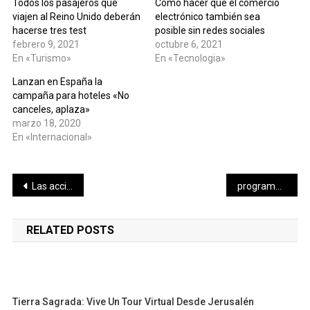
Todos los pasajeros que
Cómo hacer que el comercio
viajen al Reino Unido deberán
electrónico también sea
hacerse tres test
posible sin redes sociales
febrero 9, 2021
octubre 6, 2021
En «Turismo»
En «Tecnologia»
Lanzan en España la
campaña para hoteles «No
canceles, aplaza»
marzo 18, 2020
En «Internacional»
Navegación
Las acciones prevención también en comisarías de Valladolid
programa de Celebraciones de la Semana Santa 2020.
de
RELATED POSTS
entradas
Tierra Sagrada: Vive Un Tour Virtual Desde Jerusalén