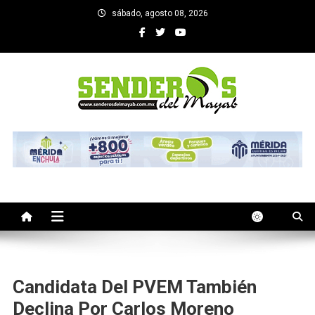
Saltar
sábado, agosto 08, 2026
al
contenido
SENDEROS DEL MAYAB
El medio informativo de Yucatan
Candidata Del PVEM También
Declina Por Carlos Moreno