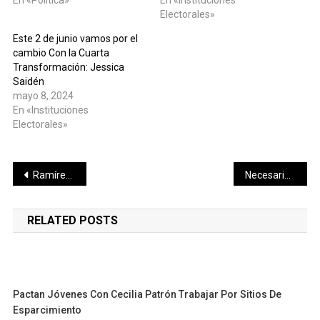
Electorales»
Este 2 de junio vamos por el
cambio Con la Cuarta
Transformación: Jessica
Saidén
mayo 8, 2024
En «Instituciones
Electorales»
Navegación
Ramírez Marín recibirá propuestas de profesionistas para mejorar la ciudad
Necesario impulsar obras para el desarrollo de una Mérida ordenada e incluyente, Verónica Camino
de
RELATED POSTS
entradas
Pactan Jóvenes Con Cecilia Patrón Trabajar Por Sitios De
Esparcimiento