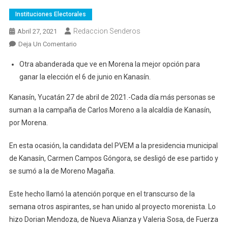
Instituciones Electorales
Redaccion Senderos
Abril 27, 2021
En
Deja Un Comentario
Candidata
Otra abanderada que ve en Morena la mejor opción para
Del
ganar la elección el 6 de junio en Kanasín.
PVEM
También
Kanasín, Yucatán 27 de abril de 2021.-Cada día más personas se
Declina
suman a la campaña de Carlos Moreno a la alcaldía de Kanasín,
Por
por Morena.
Carlos
Moreno
En esta ocasión, la candidata del PVEM a la presidencia municipal
de Kanasín, Carmen Campos Góngora, se desligó de ese partido y
se sumó a la de Moreno Magaña.
Este hecho llamó la atención porque en el transcurso de la
semana otros aspirantes, se han unido al proyecto morenista. Lo
hizo Dorian Mendoza, de Nueva Alianza y Valeria Sosa, de Fuerza