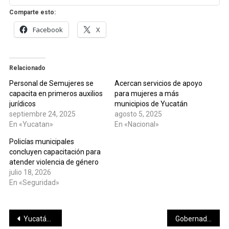
Comparte esto:
Facebook
X
Relacionado
Personal de Semujeres se
Acercan servicios de apoyo
capacita en primeros auxilios
para mujeres a más
jurídicos
municipios de Yucatán
septiembre 24, 2025
agosto 5, 2025
En «Yucatan»
En «Nacional»
Policías municipales
concluyen capacitación para
atender violencia de género
julio 18, 2026
En «Seguridad»
Navegación
Yucatán entra a la Guía Michelin México 2026 con 14 propuestas gastronómicas reconocidas
Gobernador Díaz Mena supervisa farmacia del nuevo hospital O’Horán y garantiza medicamentos gratuitos para las familias yucatecas