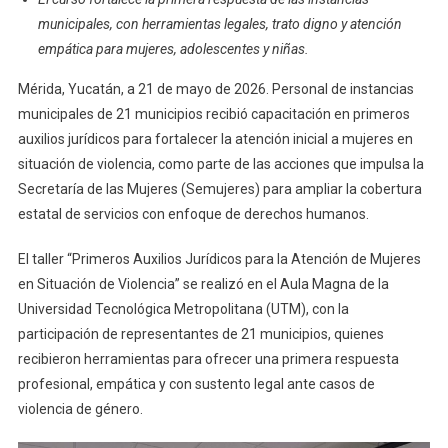
A
municipales, con herramientas legales, trato digno y atención
21
empática para mujeres, adolescentes y niñas.
Municipios
En
Mérida, Yucatán, a 21 de mayo de 2026. Personal de instancias
Primeros
municipales de 21 municipios recibió capacitación en primeros
Auxilios
auxilios jurídicos para fortalecer la atención inicial a mujeres en
Jurídicos
situación de violencia, como parte de las acciones que impulsa la
Para
Secretaría de las Mujeres (Semujeres) para ampliar la cobertura
Atender
A
estatal de servicios con enfoque de derechos humanos.
Mujeres
En
El taller “Primeros Auxilios Jurídicos para la Atención de Mujeres
Situación
en Situación de Violencia” se realizó en el Aula Magna de la
De
Universidad Tecnológica Metropolitana (UTM), con la
Violencia
participación de representantes de 21 municipios, quienes
recibieron herramientas para ofrecer una primera respuesta
profesional, empática y con sustento legal ante casos de
violencia de género.