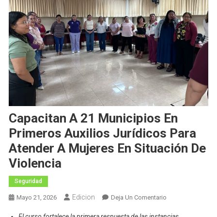
Capacitan A 21 Municipios En
Primeros Auxilios Jurídicos Para
Atender A Mujeres En Situación De
Violencia
Seguridad
Edicion
En
Mayo 21, 2026
Deja Un Comentario
Capacitan
El curso fortalece la primera respuesta de las instancias