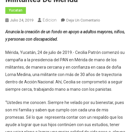
Yucatan
Edicion
En
Julio 24, 2019
Deja Un Comentario
Cecilia
Anuncia la creación de un fondo en apoyo a adultos mayores, niños,
Patrón
y personas con discapacidad.
Arranca
Su
Mérida, Yucatán, 24 de julio de 2019.- Cecilia Patrón comenzó su
Campaña
campaña a la presidencia del PAN en Mérida de mano de los
De
militantes, de manera cercana y en confianza en casa de doña
La
Mano
Lorna Medina, una militante con más de 30 años de trayectoria
De
dentro de Acción Nacional. Ahí, Cecilia se comprometió a seguir
Los
siempre cerca, trabajando mano a mano con los panistas.
Militantes
De
“Ustedes me conocen. Siempre he velado por su bienestar, pues
Mérida
son mi familia y saben que cumplo con cada una de mis
promesas. Sé lo que representa contar con un respaldo que los
ayude a lograr que sus hijos continúen con sus estudios, tener
una vejez plena o lograr una mejor calidad de vida pese a alguna