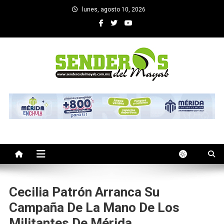
Saltar
lunes, agosto 10, 2026
al
contenido
SENDEROS DEL MAYAB
El medio informativo de Yucatan
Cecilia Patrón Arranca Su
Campaña De La Mano De Los
Militantes De Mérida