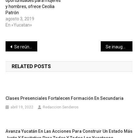
oportunidades para mujeres
y hombres, ofrece Cecilia
Patrón
agosto 3, 2019
En «Yucatan»
Navegación
Se reúne el grupo «¡Ya Basta!» con diputados
Se inaugura exposición fotográfica “Xmanikté”
de
RELATED POSTS
entradas
Clases Presenciales Fortalecen Formación En Secundaria
abril 19, 2022
Redaccion Senderos
Avanza Yucatán En Las Acciones Para Construir Un Estado Más
Justo Y Equitativo Para Todas Y Todos Los Yucatecos