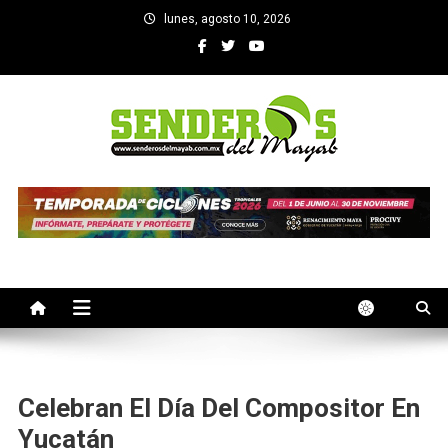
Saltar
lunes, agosto 10, 2026
al
contenido
SENDEROS DEL MAYAB
El medio informativo de Yucatan
Celebran El Día Del Compositor En
Yucatán