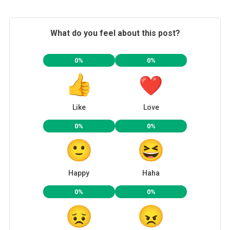
What do you feel about this post?
0%
0%
Like
Love
0%
0%
Happy
Haha
0%
0%