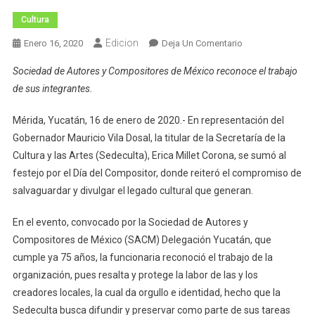
Cultura
Edicion
En
Enero 16, 2020
Deja Un Comentario
Celebran
Sociedad de Autores y Compositores de México reconoce el trabajo
El
de sus integrantes.
Día
Del
Mérida, Yucatán, 16 de enero de 2020.- En representación del
Compositor
Gobernador Mauricio Vila Dosal, la titular de la Secretaría de la
En
Cultura y las Artes (Sedeculta), Erica Millet Corona, se sumó al
Yucatán
festejo por el Día del Compositor, donde reiteró el compromiso de
salvaguardar y divulgar el legado cultural que generan.
En el evento, convocado por la Sociedad de Autores y
Compositores de México (SACM) Delegación Yucatán, que
cumple ya 75 años, la funcionaria reconoció el trabajo de la
organización, pues resalta y protege la labor de las y los
creadores locales, la cual da orgullo e identidad, hecho que la
Sedeculta busca difundir y preservar como parte de sus tareas