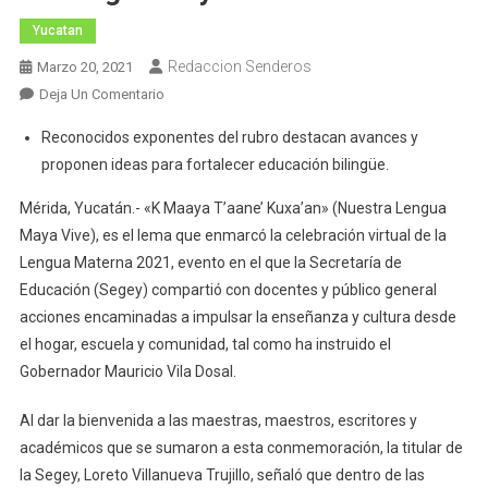
Yucatan
Redaccion Senderos
Marzo 20, 2021
En
Deja Un Comentario
Celebran
Reconocidos exponentes del rubro destacan avances y
El
proponen ideas para fortalecer educación bilingüe.
Orgullo
De
Mérida, Yucatán.- «K Maaya T’aane’ Kuxa’an» (Nuestra Lengua
Preservar
Maya Vive), es el lema que enmarcó la celebración virtual de la
La
Lengua Materna 2021, evento en el que la Secretaría de
Lengua
Educación (Segey) compartió con docentes y público general
Maya
acciones encaminadas a impulsar la enseñanza y cultura desde
el hogar, escuela y comunidad, tal como ha instruido el
Gobernador Mauricio Vila Dosal.
Al dar la bienvenida a las maestras, maestros, escritores y
académicos que se sumaron a esta conmemoración, la titular de
la Segey, Loreto Villanueva Trujillo, señaló que dentro de las