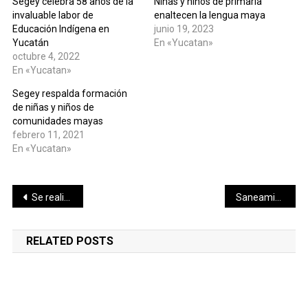
Segey celebra 58 años de la
Niñas y niños de primaria
invaluable labor de
enaltecen la lengua maya
Educación Indígena en
junio 19, 2023
Yucatán
En «Yucatan»
octubre 4, 2022
En «Yucatan»
Segey respalda formación
de niñas y niños de
comunidades mayas
febrero 11, 2021
En «Yucatan»
Navegación
Se realiza reunión regional sureste del Sinade
Saneamiento cenote Chen há, en Kopomá deja al descubierto nuevamente gran cantidad de medidores de electricidad de la CFE
de
RELATED POSTS
entradas