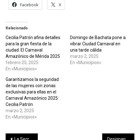
Facebook
X
Relacionado
Cecilia Patrón afina detalles
Domingo de Bachata pone a
para la gran fiesta de la
vibrar Ciudad Carnaval en
ciudad: El Carnaval
una tarde cálida
Amazónico de Mérida 2025
marzo 2, 2025
febrero 25, 2025
En «Municipios»
En «Municipios»
Garantizamos la seguridad
de las mujeres con zonas
exclusivas para ellas en el
Carnaval Amazónico 2025:
Cecilia Patrón
marzo 2, 2025
En «Municipios»
Navegación
La Secretaría de Cultura del Gobierno de México conmemora el 8M
Designan a Gabriel Calderón nuevo dirigente de Movimiento Territorial en Yucatán