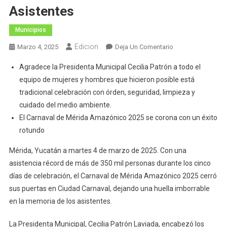
Asistentes
Municipios
Edicion
En
Marzo 4, 2025
Deja Un Comentario
Cierra
Agradece la Presidenta Municipal Cecilia Patrón a todo el
El
equipo de mujeres y hombres que hicieron posible está
Carnaval
tradicional celebración con órden, seguridad, limpieza y
De
cuidado del medio ambiente.
Mérida
Con
El Carnaval de Mérida Amazónico 2025 se corona con un éxito
Un
rotundo
Total
Mérida, Yucatán a martes 4 de marzo de 2025. Con una
De
asistencia récord de más de 350 mil personas durante los cinco
Más
De
días de celebración, el Carnaval de Mérida Amazónico 2025 cerró
350
sus puertas en Ciudad Carnaval, dejando una huella imborrable
Mil
en la memoria de los asistentes.
Asistentes
La Presidenta Municipal, Cecilia Patrón Laviada, encabezó los