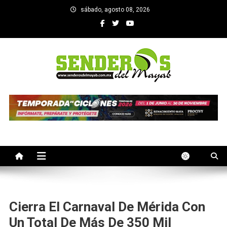
Saltar
sábado, agosto 08, 2026
al
contenido
SENDEROS DEL MAYAB
El medio informativo de Yucatan
Cierra El Carnaval De Mérida Con
Un Total De Más De 350 Mil