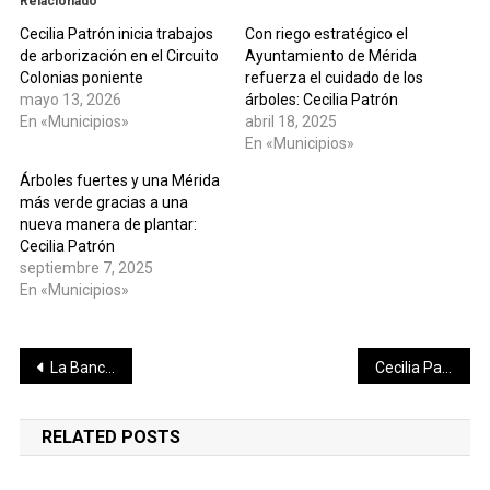
Relacionado
Cecilia Patrón inicia trabajos
Con riego estratégico el
de arborización en el Circuito
Ayuntamiento de Mérida
Colonias poniente
refuerza el cuidado de los
mayo 13, 2026
árboles: Cecilia Patrón
En «Municipios»
abril 18, 2025
En «Municipios»
Árboles fuertes y una Mérida
más verde gracias a una
nueva manera de plantar:
Cecilia Patrón
septiembre 7, 2025
En «Municipios»
Navegación
La Bancada del Pueblo refuerza mensaje de transformación en Izamal, están cumpliendole al pueblo en el Distrito 16
Cecilia Patrón inicia trabajos de arborización en el Circuito Colonias poniente
de
RELATED POSTS
entradas