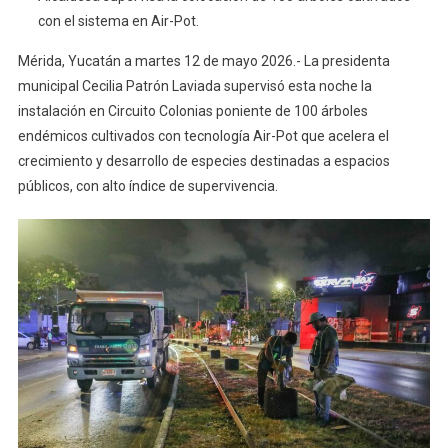
Colonias
con el sistema en Air-Pot.
Poniente
Amanece
Mérida, Yucatán a martes 12 de mayo 2026.- La presidenta
Con
municipal Cecilia Patrón Laviada supervisó esta noche la
Nuevo
instalación en Circuito Colonias poniente de 100 árboles
Rostro
endémicos cultivados con tecnología Air-Pot que acelera el
Verde:
crecimiento y desarrollo de especies destinadas a espacios
Cecilia
públicos, con alto índice de supervivencia.
Patrón
Inicia
Trabajos
De
Arborización
En
La
Transitada
Avenida