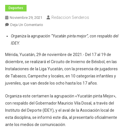
Deportes
Redaccion Senderos
Noviembre 29, 2021
En
Deja Un Comentario
Circuito
Organiza la agrupación “Yucatán pinta mejor”, con respaldo del
De
IDEY.
Invierno
De
Mérida, Yucatán, 29 de noviembre de 2021.- Del 17 al 19 de
Béisbol,
diciembre, se realizará el Circuito de Invierno de Béisbol, en las
Del
Instalaciones de la Liga Yucatán, con la presencia de jugadores
18
de Tabasco, Campeche y locales, en 10 categorías infantiles y
Al
juveniles, que van desde los ocho hasta los 17 años.
20
De
Organiza este certamen la agrupación «Yucatán pinta Mejor»,
Diciembre
con respaldo del Gobernador Mauricio Vila Dosal, a través del
Instituto del Deporte (IDEY), y el aval de la Asociación local de
esta disciplina, se informó este día, al presentarlo oficialmente
ante los medios de comunicación.