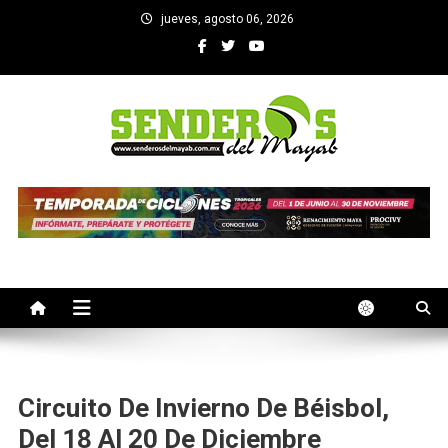
Saltar
jueves, agosto 06, 2026
al
contenido
SENDEROS DEL MAYAB
El medio informativo de Yucatan
Circuito De Invierno De Béisbol,
Del 18 Al 20 De Diciembre