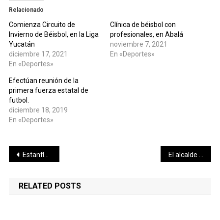
Relacionado
Comienza Circuito de
Clínica de béisbol con
Invierno de Béisbol, en la Liga
profesionales, en Abalá
Yucatán
noviembre 7, 2021
diciembre 17, 2021
En «Deportes»
En «Deportes»
Efectúan reunión de la
primera fuerza estatal de
futbol.
diciembre 18, 2019
En «Deportes»
Navegación
Estanflación
El alcalde Renán Barrera impulsa acciones para la salud y bienestar de los sectores más vulnerables
de
RELATED POSTS
entradas