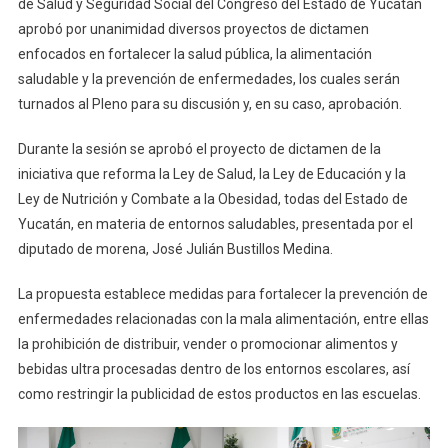
de Salud y Seguridad Social del Congreso del Estado de Yucatán
Salud
aprobó por unanimidad diversos proyectos de dictamen
Aprueba
enfocados en fortalecer la salud pública, la alimentación
Proyectos
De
saludable y la prevención de enfermedades, los cuales serán
Dictámenes
turnados al Pleno para su discusión y, en su caso, aprobación.
Para
Fortalecer
Durante la sesión se aprobó el proyecto de dictamen de la
Entornos
iniciativa que reforma la Ley de Salud, la Ley de Educación y la
Escolares
Ley de Nutrición y Combate a la Obesidad, todas del Estado de
Saludables
Yucatán, en materia de entornos saludables, presentada por el
Y
diputado de morena, José Julián Bustillos Medina.
La
Seguridad
La propuesta establece medidas para fortalecer la prevención de
Alimentaria
enfermedades relacionadas con la mala alimentación, entre ellas
la prohibición de distribuir, vender o promocionar alimentos y
bebidas ultra procesadas dentro de los entornos escolares, así
como restringir la publicidad de estos productos en las escuelas.