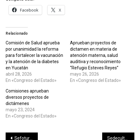
Facebook
X
Relacionado
Comisión de Salud aprueba
Aprueban proyectos de
por unanimidad la reforma
dictamen en materia de
para fortalecer la vacunación
atención materna, salud
y la atención de la diabetes
auditiva y reconocimiento
en Yucatán
“Refugio Esteves Reyes”
abril 28, 2026
mayo 26, 2026
En «Congreso del Estado»
En «Congreso del Estado»
Comisiones aprueban
diversos proyectos de
dictámenes
mayo 23, 2024
En «Congreso del Estado»
Navegación
Sefotur y Ceneval firman convenio para impulsar profesionalización del sector turístico
Sedeculta y BBVA México inauguran exposición inmersiva sobre Rita Cetina con motivo del 8M