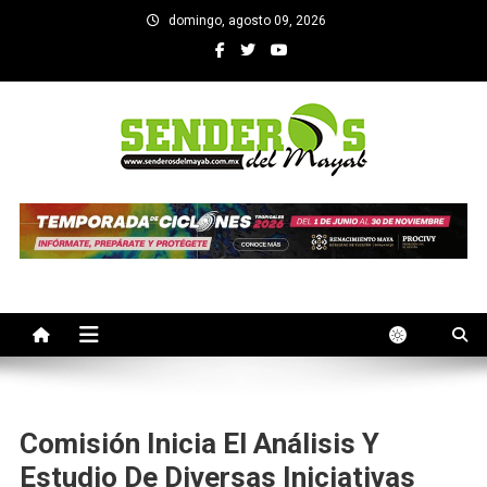
Saltar
domingo, agosto 09, 2026
al
contenido
SENDEROS DEL MAYAB
El medio informativo de Yucatan
Comisión Inicia El Análisis Y
Estudio De Diversas Iniciativas