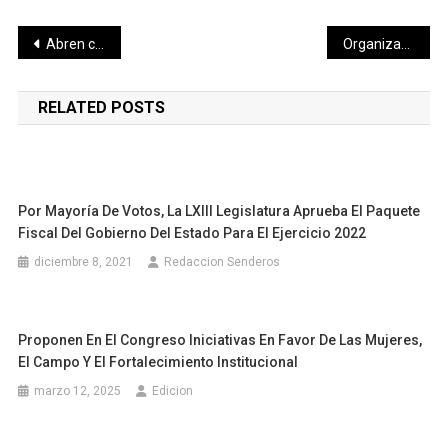
Navegación
Abren convocatoria para nuevo ingreso al Centro Estatal de Bellas Artes
Organizaciones gastronómicas y turísticas se unen para realizar el “Foro Empresarial por Yucatán”
de
RELATED POSTS
entradas
Por Mayoría De Votos, La LXIII Legislatura Aprueba El Paquete
Fiscal Del Gobierno Del Estado Para El Ejercicio 2022
diciembre 8, 2021
Redaccion Senderos
Proponen En El Congreso Iniciativas En Favor De Las Mujeres,
El Campo Y El Fortalecimiento Institucional
marzo 12, 2025
Edicion