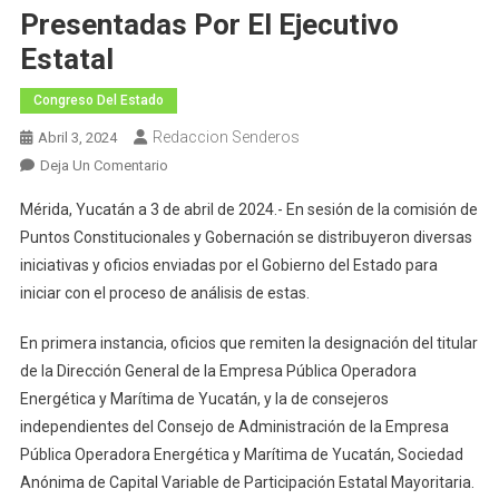
Presentadas Por El Ejecutivo
Estatal
Congreso Del Estado
Redaccion Senderos
Abril 3, 2024
En
Deja Un Comentario
Comisión
Mérida, Yucatán a 3 de abril de 2024.- En sesión de la comisión de
Inicia
Puntos Constitucionales y Gobernación se distribuyeron diversas
El
iniciativas y oficios enviadas por el Gobierno del Estado para
Análisis
iniciar con el proceso de análisis de estas.
Y
Estudio
En primera instancia, oficios que remiten la designación del titular
De
Diversas
de la Dirección General de la Empresa Pública Operadora
Iniciativas
Energética y Marítima de Yucatán, y la de consejeros
Presentadas
independientes del Consejo de Administración de la Empresa
Por
Pública Operadora Energética y Marítima de Yucatán, Sociedad
El
Anónima de Capital Variable de Participación Estatal Mayoritaria.
Ejecutivo