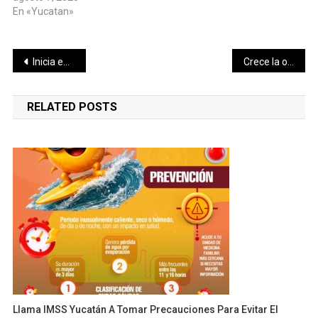
En «Yucatan»
Navegación
Inicia en Yucatán entrega de tarjetas del programa Jóvenes Construyendo el Futuro
Crece la ocupación hotelera en Yucatán: julio cerró con 57%
de
RELATED POSTS
entradas
Llama IMSS Yucatán A Tomar Precauciones Para Evitar El