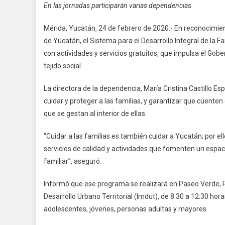
En las jornadas participarán varias dependencias.
Act
Rec
Mérida, Yucatán, 24 de febrero de 2020.- En reconocimient
Y
de Yucatán, el Sistema para el Desarrollo Integral de la F
Cult
con actividades y servicios gratuitos, que impulsa el Gobe
DIF
tejido social.
Cel
Día
La directora de la dependencia, María Cristina Castillo Es
De
cuidar y proteger a las familias, y garantizar que cuente
La
Fam
que se gestan al interior de ellas.
“Cuidar a las familias es también cuidar a Yucatán; por e
servicios de calidad y actividades que fomenten un espaci
familiar”, aseguró.
Informó que ese programa se realizará en Paseo Verde, Pa
Desarrollo Urbano Territorial (Imdut), de 8:30 a 12:30 hora
adolescentes, jóvenes, personas adultas y mayores.