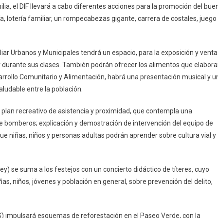
ilia, el DIF llevará a cabo diferentes acciones para la promoción del bue
a, lotería familiar, un rompecabezas gigante, carrera de costales, juego
iar Urbanos y Municipales tendrá un espacio, para la exposición y venta
r durante sus clases. También podrán ofrecer los alimentos que elabor
sarrollo Comunitario y Alimentación, habrá una presentación musical y u
ludable entre la población.
 plan recreativo de asistencia y proximidad, que contempla una
e bomberos; explicación y demostración de intervención del equipo de
que niñas, niños y personas adultas podrán aprender sobre cultura vial y
ey) se suma a los festejos con un concierto didáctico de títeres, cuyo
iñas, niños, jóvenes y población en general, sobre prevención del delito,
DS) impulsará esquemas de reforestación en el Paseo Verde, con la