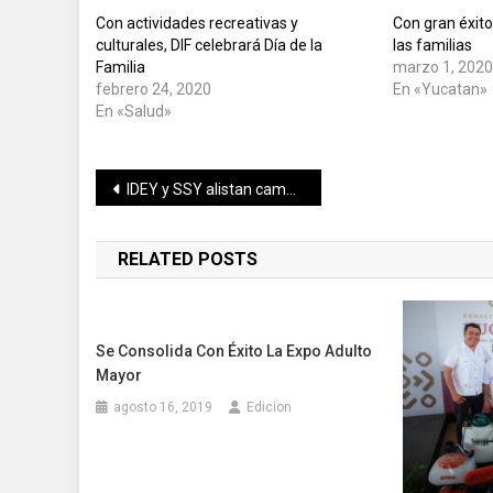
Con actividades recreativas y
Con gran éxito
culturales, DIF celebrará Día de la
las familias
Familia
marzo 1, 202
febrero 24, 2020
En «Yucatan»
En «Salud»
Navegación
IDEY y SSY alistan campaña de donación de sangre
de
RELATED POSTS
entradas
Se Consolida Con Éxito La Expo Adulto
Mayor
agosto 16, 2019
Edicion