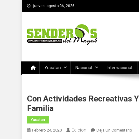
Saltar
jueves, agosto 06, 2026
al
contenido
SENDEROS DEL MAYAB
El medio informativo de Yucatan
Yucatan
Nacional
Internacional
Con Actividades Recreativas Y 
Familia
Yucatan
Edicion
En
Febrero 24, 2020
Deja Un Comentario
Con