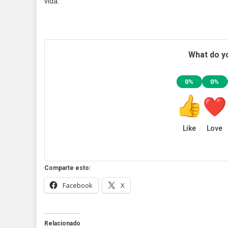
vida.
What do yo
0%
0%
Like
Love
Comparte esto:
Facebook
X
Relacionado