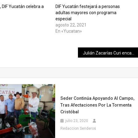
, DIF Yucatán celebra a
DIF Yucatán festejará a personas
adultas mayores con programa
0
especial
agosto 22, 2021
En «Yucatan»
Julián Zacarías Curi encabeza ceremonia conmemorativa por el Día de la Bandera Nacional
Seder Continúa Apoyando Al Campo,
Tras Afectaciones Por La Tormenta
Cristóbal
julio 23, 2020
Redaccion Senderos