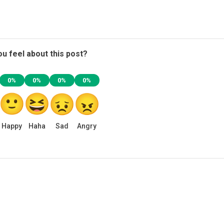
u feel about this post?
0%
0%
0%
0%
Happy
Haha
Sad
Angry