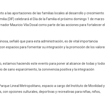
ividades
reativas
o a las aportaciones de las familias locales al desarrollo y crecimiento
amilia (DIF) celebrará el Día de la Familia el próximo domingo 1 de marzo
urales,
rnador Mauricio Vila Dosal como parte de las acciones para fortalecer el
ebrará
pinosa, señaló que para esta administración, es de vital importancia
n con espacios para fomentar su integración y la promoción de los valore
ilia
llo, estamos haciendo este evento para poner al alcance de todas y todo
o de sano esparcimiento, la convivencia positiva y la integración
rque Lineal Metropolitano, espacio a cargo del Instituto de Movilidad y
s, con opciones culturales, deportivas y recreativas para niñas, niños,