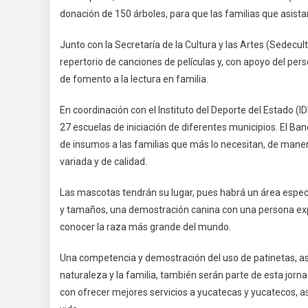
donación de 150 árboles, para que las familias que asist
Junto con la Secretaría de la Cultura y las Artes (Sedecu
repertorio de canciones de películas y, con apoyo del per
de fomento a la lectura en familia.
En coordinación con el Instituto del Deporte del Estado (I
27 escuelas de iniciación de diferentes municipios. El 
de insumos a las familias que más lo necesitan, de mane
variada y de calidad.
Las mascotas tendrán su lugar, pues habrá un área especi
y tamaños, una demostración canina con una persona expe
conocer la raza más grande del mundo.
Una competencia y demostración del uso de patinetas, así
naturaleza y la familia, también serán parte de esta jorn
con ofrecer mejores servicios a yucatecas y yucatecos, a