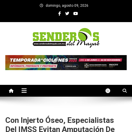
Saltar
domingo, agosto 09, 2026
al
contenido
SENDEROS DEL MAYAB
El medio informativo de Yucatan
Con Injerto Óseo, Especialistas
Del IMSS Evitan Amputación De