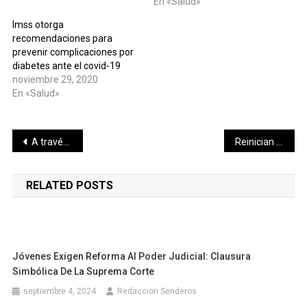
En «Salud»
Imss otorga
recomendaciones para
prevenir complicaciones por
diabetes ante el covid-19
noviembre 29, 2020
En «Salud»
Navegación
A través de Yucatán Solidario, empresas continúan apoyando a las familias yucatecas
Reinician trabajos para llevar aguas negras tratadas al central ciclo combinado centro e iniciar operaciones
de
RELATED POSTS
entradas
Jóvenes Exigen Reforma Al Poder Judicial: Clausura
Simbólica De La Suprema Corte
septiembre 4, 2024
Redaccion Senderos