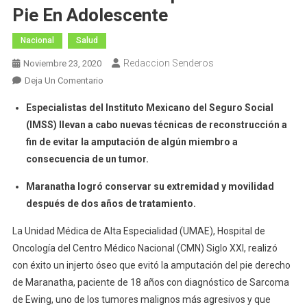
Pie En Adolescente
Nacional
Salud
Redaccion Senderos
Noviembre 23, 2020
En
Deja Un Comentario
Con
Especialistas del Instituto Mexicano del Seguro Social
Injerto
(IMSS) llevan a cabo nuevas técnicas de reconstrucción a
Óseo,
fin de evitar la amputación de algún miembro a
Especialistas
consecuencia de un tumor.
Del
IMSS
Maranatha logró conservar su extremidad y movilidad
Evitan
después de dos años de tratamiento.
Amputación
De
La Unidad Médica de Alta Especialidad (UMAE), Hospital de
Pie
Oncología del Centro Médico Nacional (CMN) Siglo XXI, realizó
En
con éxito un injerto óseo que evitó la amputación del pie derecho
Adolescente
de Maranatha, paciente de 18 años con diagnóstico de Sarcoma
de Ewing, uno de los tumores malignos más agresivos y que