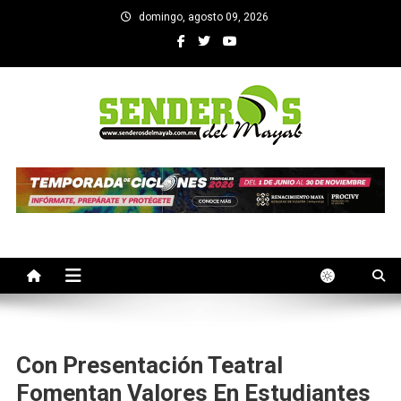
Saltar
domingo, agosto 09, 2026
al
contenido
SENDEROS DEL MAYAB
El medio informativo de Yucatan
Con Presentación Teatral
Fomentan Valores En Estudiantes