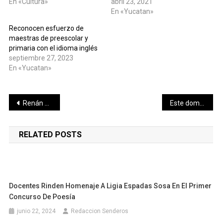
En «Cultura»
abril 23, 2021
En «Yucatan»
Reconocen esfuerzo de
maestras de preescolar y
primaria con el idioma inglés
septiembre 27, 2023
En «Yucatan»
Navegación
Renán Barrera encabeza los trabajos de las 21 ciudades que integran la Asociación de Ciudades Capitales de México
Este domingo 2 de abril será la Carrera del Mar 2023
de
RELATED POSTS
entradas
Docentes Rinden Homenaje A Ligia Espadas Sosa En El Primer
Concurso De Poesía
junio 22, 2024
Redaccion Senderos