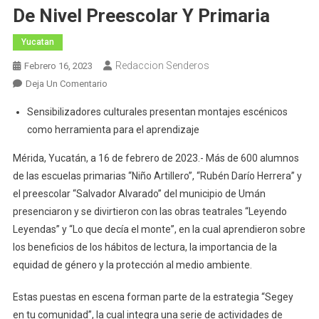
De Nivel Preescolar Y Primaria
Yucatan
Redaccion Senderos
Febrero 16, 2023
En
Deja Un Comentario
Con
Sensibilizadores culturales presentan montajes escénicos
Presentación
como herramienta para el aprendizaje
Teatral
Fomentan
Mérida, Yucatán, a 16 de febrero de 2023.- Más de 600 alumnos
Valores
de las escuelas primarias “Niño Artillero”, “Rubén Darío Herrera” y
En
el preescolar “Salvador Alvarado” del municipio de Umán
Estudiantes
presenciaron y se divirtieron con las obras teatrales “Leyendo
De
Leyendas” y “Lo que decía el monte”, en la cual aprendieron sobre
Nivel
los beneficios de los hábitos de lectura, la importancia de la
Preescolar
Y
equidad de género y la protección al medio ambiente.
Primaria
Estas puestas en escena forman parte de la estrategia “Segey
en tu comunidad”, la cual integra una serie de actividades de