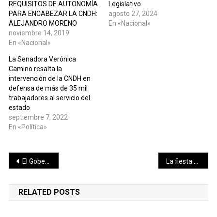
REQUISITOS DE AUTONOMÍA
Legislativo
PARA ENCABEZAR LA CNDH:
agosto 27, 2024
ALEJANDRO MORENO
En «Nacional»
noviembre 14, 2019
En «Nacional»
La Senadora Verónica
Camino resalta la
intervención de la CNDH en
defensa de más de 35 mil
trabajadores al servicio del
estado
septiembre 7, 2022
En «Política»
Navegación
El Gobernador Joaquín Díaz Mena realizó la primera compra del Buen Fin 2024
La fiesta de San Diego de Alcalá de Telchac Puerto cierra su telón con gran éxito
de
RELATED POSTS
entradas