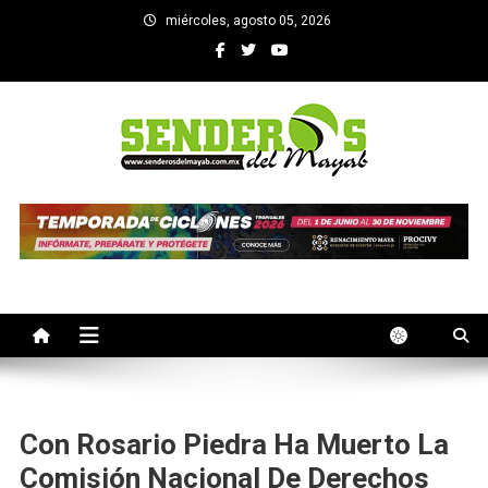
Saltar
miércoles, agosto 05, 2026
al
contenido
SENDEROS DEL MAYAB
El medio informativo de Yucatan
Con Rosario Piedra Ha Muerto La
Comisión Nacional De Derechos