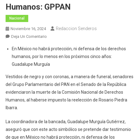
Humanos: GPPAN
Nacional
Redaccion Senderos
Noviembre 16, 2024
En
Deja Un Comentario
Con
En México no habrá protección, ni defensa de los derechos
Rosario
humanos, por lo menos en los próximos cinco años:
Piedra
Guadalupe Murguía
Ha
Muerto
Vestidos de negro y con coronas, a manera de funeral, senadores
La
del Grupo Parlamentario del PAN en el Senado de la República
Comisión
evidenciaron la muerte de la Comisión Nacional de Derechos
Nacional
Humanos, al haberse impuesto la reelección de Rosario Piedra
De
Ibarra.
Derechos
Humanos:
La coordinadora de la bancada, Guadalupe Murguía Gutiérrez,
GPPAN
aseguró que con este acto simbólico se pretende dar testimonio
de que en México no habrá protección, ni defensa de los