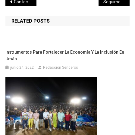
Navegación
Con localizador a imputados por falsificación de documentos
Seguimos trabajando para mejorar la movilidad de los umanenses: Freddy Ruz
de
RELATED POSTS
entradas
Instrumentos Para Fortalecer La Economía Y La Inclusión En
Umán
junio 24, 2022
Redaccion Senderos