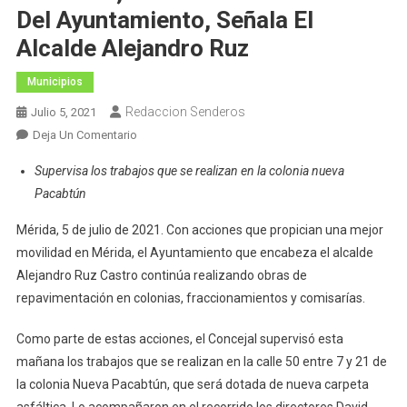
Del Ayuntamiento, Señala El
Alcalde Alejandro Ruz
Municipios
Redaccion Senderos
Julio 5, 2021
En
Deja Un Comentario
Construcción
Supervisa los trabajos que se realizan en la colonia nueva
Y
Pacabtún
Repavimentación
De
Mérida, 5 de julio de 2021. Con acciones que propician una mejor
Calles,
movilidad en Mérida, el Ayuntamiento que encabeza el alcalde
Entre
Alejandro Ruz Castro continúa realizando obras de
Las
repavimentación en colonias, fraccionamientos y comisarías.
Prioridades
Del
Como parte de estas acciones, el Concejal supervisó esta
Ayuntamiento,
mañana los trabajos que se realizan en la calle 50 entre 7 y 21 de
Señala
la colonia Nueva Pacabtún, que será dotada de nueva carpeta
El
Alcalde
asfáltica. Lo acompañaron en el recorrido los directores David