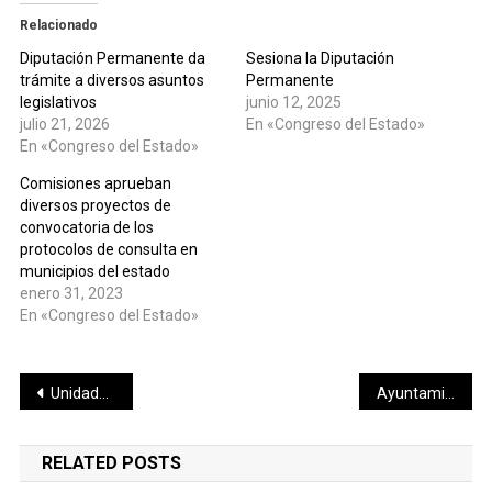
Relacionado
Diputación Permanente da
Sesiona la Diputación
trámite a diversos asuntos
Permanente
legislativos
junio 12, 2025
julio 21, 2026
En «Congreso del Estado»
En «Congreso del Estado»
Comisiones aprueban
diversos proyectos de
convocatoria de los
protocolos de consulta en
municipios del estado
enero 31, 2023
En «Congreso del Estado»
Navegación
Unidades YUYA llevarán atención especializada y prevención de las violencias a todo Yucatán
Ayuntamiento pone a disposición más de 5 mil becas de descuento para las juventudes de Mérida
de
RELATED POSTS
entradas