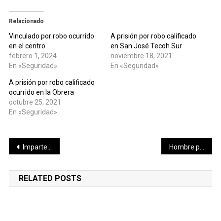
Relacionado
Vinculado por robo ocurrido
A prisión por robo calificado
en el centro
en San José Tecoh Sur
febrero 1, 2024
noviembre 18, 2021
En «Seguridad»
En «Seguridad»
A prisión por robo calificado
ocurrido en la Obrera
octubre 25, 2021
En «Seguridad»
Navegación
Imparten taller inclusivo de esculturas de arena
Hombre pide matrimonio en reapertura de la Torre Eiffel
de
RELATED POSTS
entradas