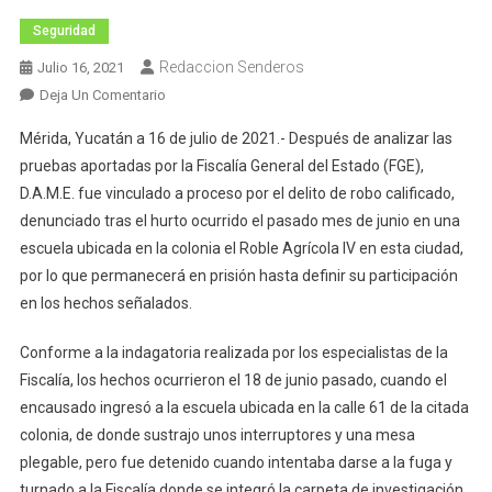
Seguridad
Redaccion Senderos
Julio 16, 2021
En
Deja Un Comentario
Continuará
Mérida, Yucatán a 16 de julio de 2021.- Después de analizar las
En
pruebas aportadas por la Fiscalía General del Estado (FGE),
Prisión
D.A.M.E. fue vinculado a proceso por el delito de robo calificado,
Vinculado
denunciado tras el hurto ocurrido el pasado mes de junio en una
A
Proceso
escuela ubicada en la colonia el Roble Agrícola IV en esta ciudad,
Por
por lo que permanecerá en prisión hasta definir su participación
Robo
en los hechos señalados.
Conforme a la indagatoria realizada por los especialistas de la
Fiscalía, los hechos ocurrieron el 18 de junio pasado, cuando el
encausado ingresó a la escuela ubicada en la calle 61 de la citada
colonia, de donde sustrajo unos interruptores y una mesa
plegable, pero fue detenido cuando intentaba darse a la fuga y
turnado a la Fiscalía donde se integró la carpeta de investigación