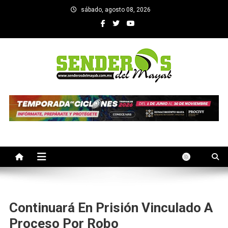
Saltar
sábado, agosto 08, 2026
al
contenido
SENDEROS DEL MAYAB
El medio informativo de Yucatan
Continuará En Prisión Vinculado A
Proceso Por Robo