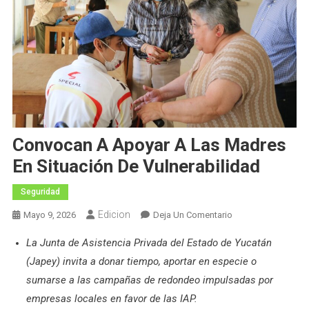
Convocan A Apoyar A Las Madres
En Situación De Vulnerabilidad
Seguridad
Edicion
En
Mayo 9, 2026
Deja Un Comentario
Convocan
La Junta de Asistencia Privada del Estado de Yucatán
A
(Japey) invita a donar tiempo, aportar en especie o
Apoyar
A
sumarse a las campañas de redondeo impulsadas por
Las
empresas locales en favor de las IAP.