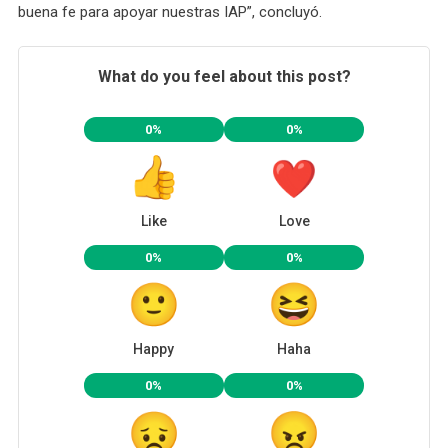
buena fe para apoyar nuestras IAP”, concluyó.
What do you feel about this post?
0%
0%
Like
Love
0%
0%
Happy
Haha
0%
0%