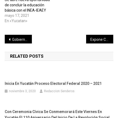
de concluir la educación
básica con el INEA-IEAEY
mayo 17, 2021
En «Yucatan»
Navegación
Gobierno de Yucatán impulsa acceso a la salud con nuevas unidades de traslado
Expone Cecilia Patrón ante comunidad universitaria las fortalezas de gobernar con participación ciudadana
de
RELATED POSTS
entradas
Inicia En Yucatán Proceso Electoral Federal 2020 – 2021
noviembre 3, 2020
Redaccion Senderos
Con Ceremonia Cívica Se Conmemorará Este Viernes En
Yucatán El 110 Aniversario Del Inicio De La Revolución Social