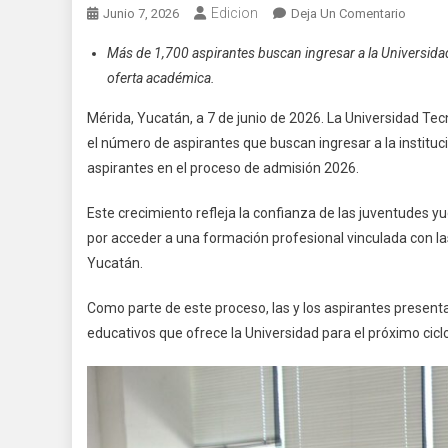
Edicion
En
Junio 7, 2026
Deja Un Comentario
Crece
Más de 1,700 aspirantes buscan ingresar a la Universida
El
oferta académica.
Interés
De
Mérida, Yucatán, a 7 de junio de 2026. La Universidad Te
Las
el número de aspirantes que buscan ingresar a la institu
Juvent
aspirantes en el proceso de admisión 2026.
Por
Estudia
Este crecimiento refleja la confianza de las juventudes y
En
por acceder a una formación profesional vinculada con la
La
Yucatán.
UTM
Como parte de este proceso, las y los aspirantes presen
educativos que ofrece la Universidad para el próximo ciclo