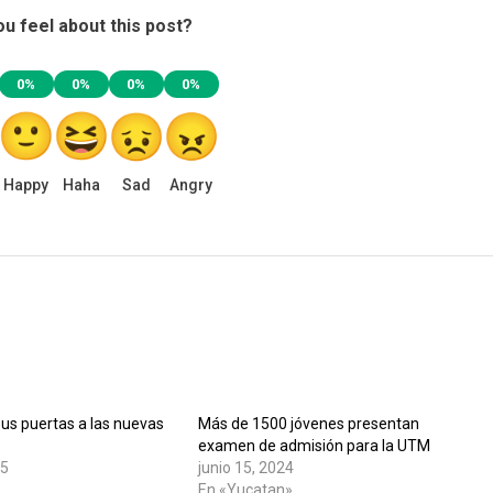
u feel about this post?
0%
0%
0%
0%
Happy
Haha
Sad
Angry
us puertas a las nuevas
Más de 1500 jóvenes presentan
examen de admisión para la UTM
25
junio 15, 2024
En «Yucatan»