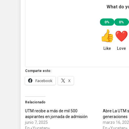
What do yo
0%
0%
Like
Love
Comparte esto:
Facebook
X
Relacionado
UTM recibe a más de mil 500
Abre La UTM s
aspirantes en jornada de admisión
generaciones
junio 7, 2025
marzo 16, 20
En «Yucatan»
En «Yucatan»