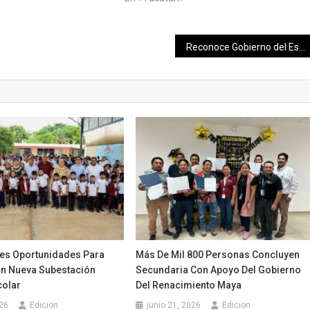
Reconoce Gobierno del Estado labor periodística y reafirma respeto a la libertad de expresión
es Oportunidades Para
Más De Mil 800 Personas Concluyen
n Nueva Subestación
Secundaria Con Apoyo Del Gobierno
colar
Del Renacimiento Maya
026
Edicion
junio 21, 2026
Edicion