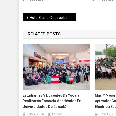
Navegación
Hotel Costa Club recibirá a más de 3,200 derechohabientes este verano
de
RELATED POSTS
entradas
Estudiantes Y Docentes De Yucatán
Más Y Mejor
Realizarán Estancia Académica En
Aprender Co
Universidades De Canadá
Eléctrica Es
julio 4, 2026
Edicion
junio 17, 2