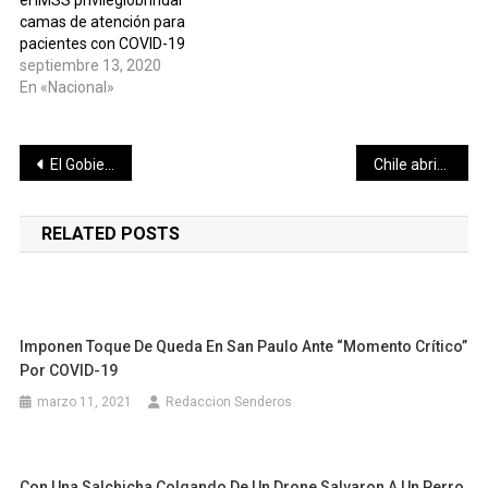
camas de atención para
pacientes con COVID-19
septiembre 13, 2020
En «Nacional»
Navegación
El Gobierno del Estado continúa con las labores de apoyo hacia la población en diversas localidades que se vieron afectadas por el paso del huracán “Grace”
Chile abrirá fronteras «prontamente» aunque no adelantó fechas
de
RELATED POSTS
entradas
Imponen Toque De Queda En San Paulo Ante “momento Crítico”
Por COVID-19
marzo 11, 2021
Redaccion Senderos
Con Una Salchicha Colgando De Un Drone Salvaron A Un Perro