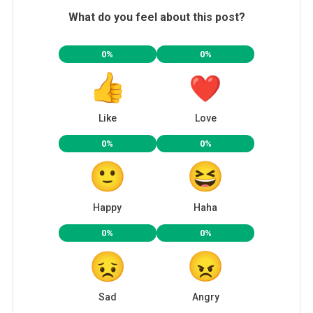
What do you feel about this post?
0%
0%
Like
Love
0%
0%
Happy
Haha
0%
0%
Sad
Angry