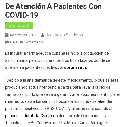
De Atención A Pacientes Con
COVID-19
Internacional
Redaccion Senderos
Agosto 23, 2021
En
Deja Un Comentario
Cuba
La industria farmacéutica cubana reinició la producción de
Reinicia
azitromicina, pero solo para centros hospitalarios donde se
Producción
atienden a pacientes positivos al
coronavirus
.
De
Azitromicina
“Debido a la alta demanda de este medicamento, lo que se está
Solo
produciendo actualmente no alcanza para llevar a la red de
Para
Hospitales
farmacias, por lo que se va a garantizar el abastecimiento, por el
De
momento, solo a los centros hospitalarios donde se atienden
Atención
pacientes positivos al SARS-COV-2”, informó este sábado al
A
periódico oficialista
Granma
la directora de Operaciones y
Pacientes
Tecnología de BioCubaFarma, Rita María García Almaguer.
Con