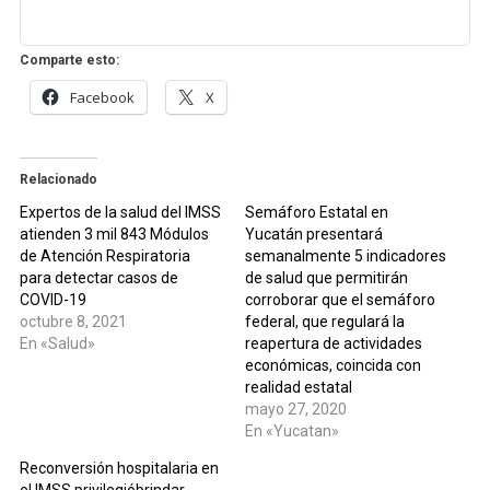
Comparte esto:
Facebook
X
Relacionado
Expertos de la salud del IMSS
Semáforo Estatal en
atienden 3 mil 843 Módulos
Yucatán presentará
de Atención Respiratoria
semanalmente 5 indicadores
para detectar casos de
de salud que permitirán
COVID-19
corroborar que el semáforo
octubre 8, 2021
federal, que regulará la
En «Salud»
reapertura de actividades
económicas, coincida con
realidad estatal
mayo 27, 2020
En «Yucatan»
Reconversión hospitalaria en
el IMSS privilegióbrindar